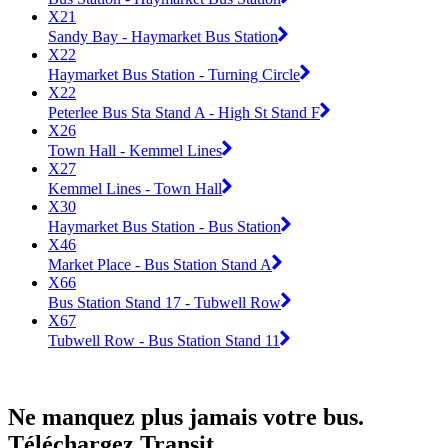
X21
Sandy Bay - Haymarket Bus Station
X22
Haymarket Bus Station - Turning Circle
X22
Peterlee Bus Sta Stand A - High St Stand F
X26
Town Hall - Kemmel Lines
X27
Kemmel Lines - Town Hall
X30
Haymarket Bus Station - Bus Station
X46
Market Place - Bus Station Stand A
X66
Bus Station Stand 17 - Tubwell Row
X67
Tubwell Row - Bus Station Stand 11
Ne manquez plus jamais votre bus.
Téléchargez Transit.