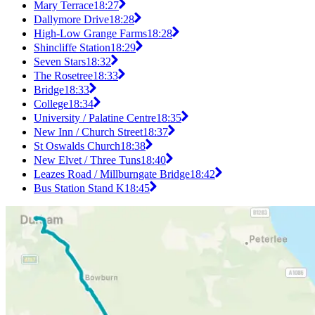
Mary Terrace
18:27
Dallymore Drive
18:28
High-Low Grange Farms
18:28
Shincliffe Station
18:29
Seven Stars
18:32
The Rosetree
18:33
Bridge
18:33
College
18:34
University / Palatine Centre
18:35
New Inn / Church Street
18:37
St Oswalds Church
18:38
New Elvet / Three Tuns
18:40
Leazes Road / Millburngate Bridge
18:42
Bus Station Stand K
18:45