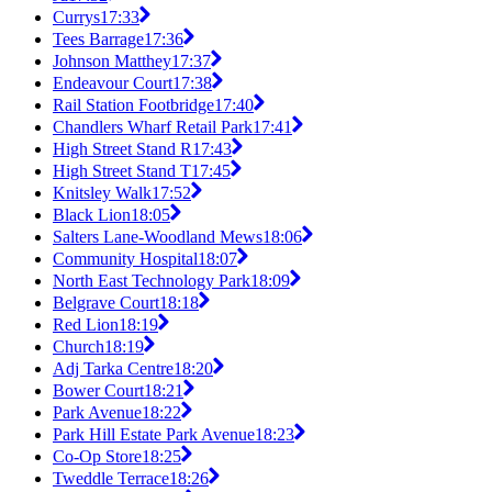
Currys
17:33
Tees Barrage
17:36
Johnson Matthey
17:37
Endeavour Court
17:38
Rail Station Footbridge
17:40
Chandlers Wharf Retail Park
17:41
High Street Stand R
17:43
High Street Stand T
17:45
Knitsley Walk
17:52
Black Lion
18:05
Salters Lane-Woodland Mews
18:06
Community Hospital
18:07
North East Technology Park
18:09
Belgrave Court
18:18
Red Lion
18:19
Church
18:19
Adj Tarka Centre
18:20
Bower Court
18:21
Park Avenue
18:22
Park Hill Estate Park Avenue
18:23
Co-Op Store
18:25
Tweddle Terrace
18:26