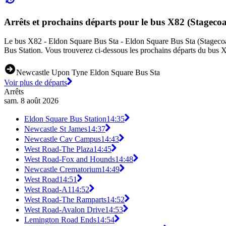
Arrêts et prochains départs pour le bus X82 (Stageco
Le bus X82 - Eldon Square Bus Sta - Eldon Square Bus Sta (Stagecoach 
Bus Station. Vous trouverez ci-dessous les prochains départs du bus X
Newcastle Upon Tyne Eldon Square Bus Sta
Voir plus de départs
Arrêts
sam. 8 août 2026
Eldon Square Bus Station
14:35
Newcastle St James
14:37
Newcastle Cav Campus
14:43
West Road-The Plaza
14:45
West Road-Fox and Hounds
14:48
Newcastle Crematorium
14:49
West Road
14:51
West Road-A1
14:52
West Road-The Ramparts
14:52
West Road-Avalon Drive
14:53
Lemington Road Ends
14:54