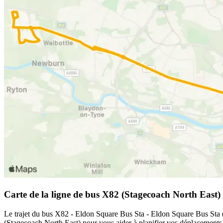
Carte de la ligne de bus X82 (Stagecoach North East)
Le trajet du bus X82 - Eldon Square Bus Sta - Eldon Square Bus Sta (S
(Stagecoach North East) pour vous aider à planifier vos déplacements