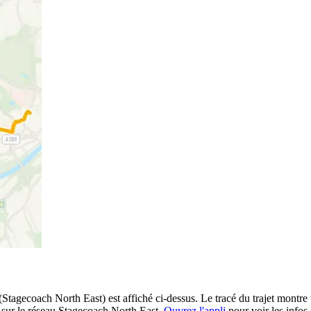
tagecoach North East) est affiché ci-dessus. Le tracé du trajet montre 
 sur le réseau Stagecoach North East.
Ouvrez l'appli
pour voir les infos d