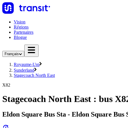
Vision
Régions
Partenaires
Blogue
Français
Royaume-Uni
Sunderland
Stagecoach North East
X82
Stagecoach North East : bus X8
Eldon Square Bus Sta - Eldon Square Bus 