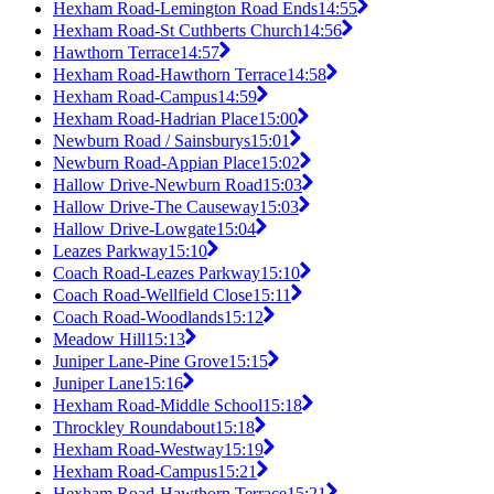
Hexham Road-Lemington Road Ends
14:55
Hexham Road-St Cuthberts Church
14:56
Hawthorn Terrace
14:57
Hexham Road-Hawthorn Terrace
14:58
Hexham Road-Campus
14:59
Hexham Road-Hadrian Place
15:00
Newburn Road / Sainsburys
15:01
Newburn Road-Appian Place
15:02
Hallow Drive-Newburn Road
15:03
Hallow Drive-The Causeway
15:03
Hallow Drive-Lowgate
15:04
Leazes Parkway
15:10
Coach Road-Leazes Parkway
15:10
Coach Road-Wellfield Close
15:11
Coach Road-Woodlands
15:12
Meadow Hill
15:13
Juniper Lane-Pine Grove
15:15
Juniper Lane
15:16
Hexham Road-Middle School
15:18
Throckley Roundabout
15:18
Hexham Road-Westway
15:19
Hexham Road-Campus
15:21
Hexham Road-Hawthorn Terrace
15:21