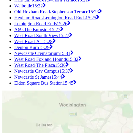
Walbottle
15:22
Old Hexham Road-Stephenson Terrace
15:23
Hexham Road-Lemington Road Ends
15:25
Lemington Road Ends
15:26
A69-The Burnside
15:27
West Road-South View
15:27
West Road-A1
15:28
Denton Burn
15:29
Newcastle Crematorium
15:31
West Road-Fox and Hounds
15:32
West Road-The Plaza
15:36
Newcastle Cav Campus
15:37
Newcastle St James
15:44
Eldon Square Bus Station
15:45