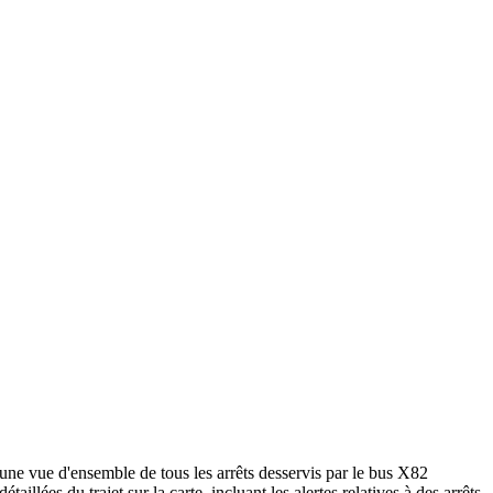
une vue d'ensemble de tous les arrêts desservis par le bus X82
étaillées du trajet sur la carte, incluant les alertes relatives à des arrêts