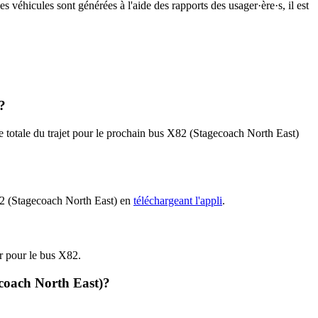
s véhicules sont générées à l'aide des rapports des usager·ère·s, il est
?
ée totale du trajet pour le prochain bus X82 (Stagecoach North East)
X82 (Stagecoach North East) en
téléchargeant l'appli
.
ir pour le bus X82.
ecoach North East)?