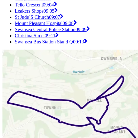
Teilo Crescent
09:04
Leakers Shops
09:05
St Jude`S Church
09:07
Mount Pleasant Hospital
09:08
Swansea Central Police Station
09:09
Christina Street
09:11
Swansea Bus Station Stand Q
09:13