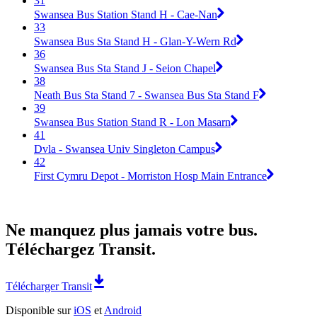
31
Swansea Bus Station Stand H - Cae-Nan
33
Swansea Bus Sta Stand H - Glan-Y-Wern Rd
36
Swansea Bus Sta Stand J - Seion Chapel
38
Neath Bus Sta Stand 7 - Swansea Bus Sta Stand F
39
Swansea Bus Station Stand R - Lon Masarn
41
Dvla - Swansea Univ Singleton Campus
42
First Cymru Depot - Morriston Hosp Main Entrance
Ne manquez plus jamais votre bus.
Téléchargez Transit.
Télécharger Transit
Disponible sur
iOS
et
Android