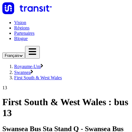
Vision
Régions
Partenaires
Blogue
Français
Royaume-Uni
Swansea
First South & West Wales
13
First South & West Wales : bus
13
Swansea Bus Sta Stand Q - Swansea Bus