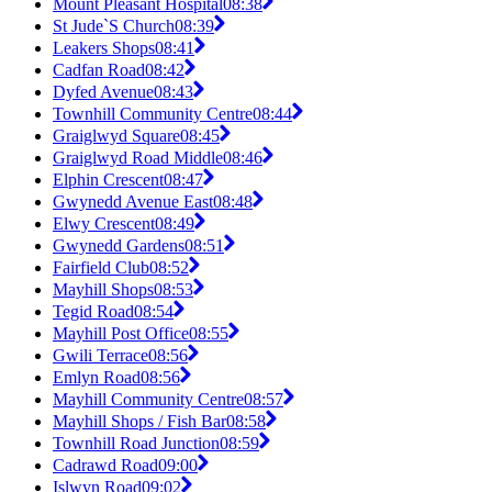
Mount Pleasant Hospital
08:38
St Jude`S Church
08:39
Leakers Shops
08:41
Cadfan Road
08:42
Dyfed Avenue
08:43
Townhill Community Centre
08:44
Graiglwyd Square
08:45
Graiglwyd Road Middle
08:46
Elphin Crescent
08:47
Gwynedd Avenue East
08:48
Elwy Crescent
08:49
Gwynedd Gardens
08:51
Fairfield Club
08:52
Mayhill Shops
08:53
Tegid Road
08:54
Mayhill Post Office
08:55
Gwili Terrace
08:56
Emlyn Road
08:56
Mayhill Community Centre
08:57
Mayhill Shops / Fish Bar
08:58
Townhill Road Junction
08:59
Cadrawd Road
09:00
Islwyn Road
09:02