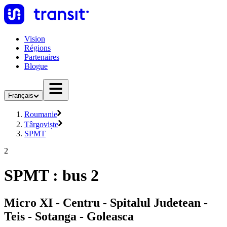
Vision
Régions
Partenaires
Blogue
Français
Roumanie
Târgoviște
SPMT
2
SPMT : bus 2
Micro XI - Centru - Spitalul Judetean -
Teis - Sotanga - Goleasca