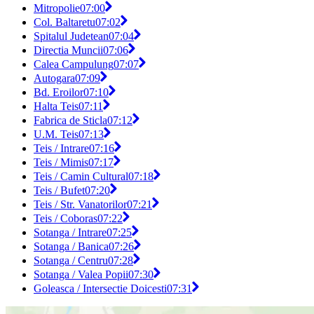
Mitropolie
07:00
Col. Baltaretu
07:02
Spitalul Judetean
07:04
Directia Muncii
07:06
Calea Campulung
07:07
Autogara
07:09
Bd. Eroilor
07:10
Halta Teis
07:11
Fabrica de Sticla
07:12
U.M. Teis
07:13
Teis / Intrare
07:16
Teis / Mimis
07:17
Teis / Camin Cultural
07:18
Teis / Bufet
07:20
Teis / Str. Vanatorilor
07:21
Teis / Coboras
07:22
Sotanga / Intrare
07:25
Sotanga / Banica
07:26
Sotanga / Centru
07:28
Sotanga / Valea Popii
07:30
Goleasca / Intersectie Doicesti
07:31