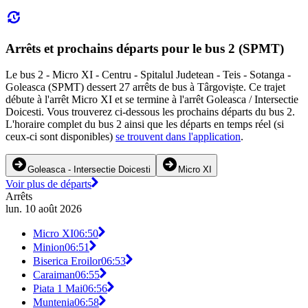
Arrêts et prochains départs pour le bus 2 (SPMT)
Le bus 2 - Micro XI - Centru - Spitalul Judetean - Teis - Sotanga -
Goleasca (SPMT) dessert 27 arrêts de bus à Târgoviște. Ce trajet
débute à l'arrêt Micro XI et se termine à l'arrêt Goleasca / Intersectie
Doicesti. Vous trouverez ci-dessous les prochains départs du bus 2.
L'horaire complet du bus 2 ainsi que les départs en temps réel (si
ceux-ci sont disponibles)
se trouvent dans l'application
.
Goleasca - Intersectie Doicesti
Micro XI
Voir plus de départs
Arrêts
lun. 10 août 2026
Micro XI
06:50
Minion
06:51
Biserica Eroilor
06:53
Caraiman
06:55
Piata 1 Mai
06:56
Muntenia
06:58