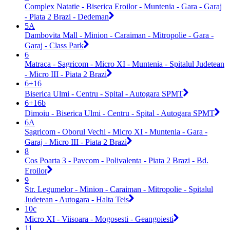
Complex Natatie - Biserica Eroilor - Muntenia - Gara - Garaj
- Piata 2 Brazi - Dedeman
5A
Dambovita Mall - Minion - Caraiman - Mitropolie - Gara -
Garaj - Class Park
6
Matraca - Sagricom - Micro XI - Muntenia - Spitalul Judetean
- Micro III - Piata 2 Brazi
6+16
Biserica Ulmi - Centru - Spital - Autogara SPMT
6+16b
Dimoiu - Biserica Ulmi - Centru - Spital - Autogara SPMT
6A
Sagricom - Oborul Vechi - Micro XI - Muntenia - Gara -
Garaj - Micro III - Piata 2 Brazi
8
Cos Poarta 3 - Pavcom - Polivalenta - Piata 2 Brazi - Bd.
Eroilor
9
Str. Legumelor - Minion - Caraiman - Mitropolie - Spitalul
Judetean - Autogara - Halta Teis
10c
Micro XI - Viisoara - Mogosesti - Geangoiesti
11