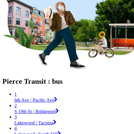
Pierce Transit : bus
1
6th Ave / Pacific Ave
2
S 19th St / Bridgeport
3
Lakewood / Tacoma
4