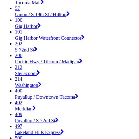
Tacoma Mall
57
Union / S 19th St / Hilltop
100
Gig Harbor
101
Gig Harbor Waterfront Connector
202
S 72nd St
206
Pacific Hwy / Tillcum / Madigan
212
Steilacoom
214
Washington
400
Puyallup / Downtown Tacoma
402
Meridian
409
Puyallup / S 72nd St
497
Lakeland Hills Express
500