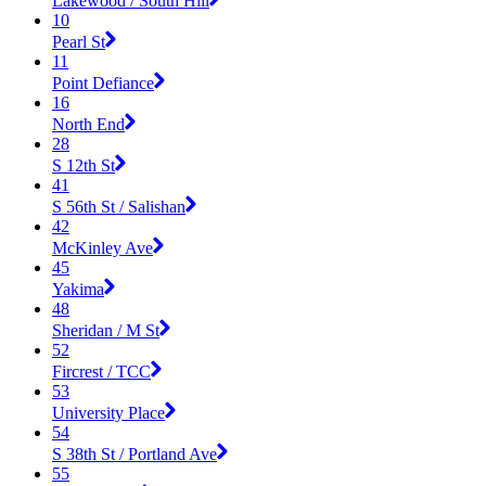
Lakewood / South Hill
10
Pearl St
11
Point Defiance
16
North End
28
S 12th St
41
S 56th St / Salishan
42
McKinley Ave
45
Yakima
48
Sheridan / M St
52
Fircrest / TCC
53
University Place
54
S 38th St / Portland Ave
55