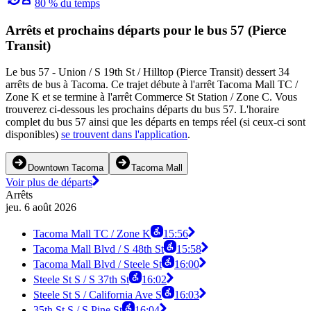
80 % du temps
Arrêts et prochains départs pour le bus 57 (Pierce
Transit)
Le bus 57 - Union / S 19th St / Hilltop (Pierce Transit) dessert 34
arrêts de bus à Tacoma. Ce trajet débute à l'arrêt Tacoma Mall TC /
Zone K et se termine à l'arrêt Commerce St Station / Zone C. Vous
trouverez ci-dessous les prochains départs du bus 57. L'horaire
complet du bus 57 ainsi que les départs en temps réel (si ceux-ci sont
disponibles)
se trouvent dans l'application
.
Downtown Tacoma
Tacoma Mall
Voir plus de départs
Arrêts
jeu. 6 août 2026
Tacoma Mall TC / Zone K
15:56
Tacoma Mall Blvd / S 48th St
15:58
Tacoma Mall Blvd / Steele St
16:00
Steele St S / S 37th St
16:02
Steele St S / California Ave S
16:03
35th St S / S Pine St
16:04