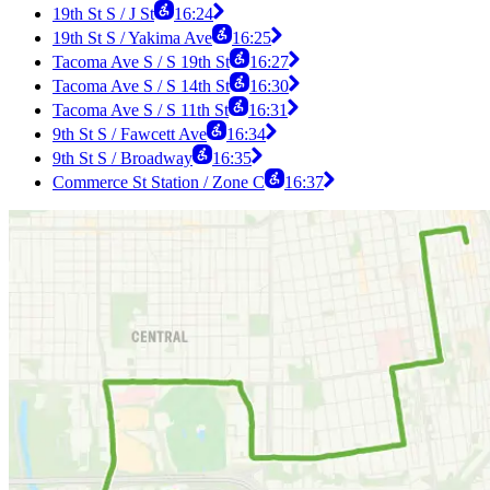
19th St S / J St
16:24
19th St S / Yakima Ave
16:25
Tacoma Ave S / S 19th St
16:27
Tacoma Ave S / S 14th St
16:30
Tacoma Ave S / S 11th St
16:31
9th St S / Fawcett Ave
16:34
9th St S / Broadway
16:35
Commerce St Station / Zone C
16:37