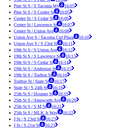
Pine St S / S Tacoma Wy
16:05
Pine St S / S Center St
16:05
Center St / S Cedar St
16:06
Center St / Lawrence St
16:07
Center St / Union Ave
16:08
Union Ave S / Tacoma Ctrl Plaza
16:10
Union Ave S / S 23rd St
16:11
19th St S / S Union Ave
16:12
19th St S / S Lawrence St
16:13
19th St S / S Cedar St
16:14
19th St S / Anderson St
16:15
19th St S / Trafton St
16:16
Trafton St / State St
16:17
State St / S 24th St
16:18
25th St S / Hosmer St
16:19
25th St S / Ainsworth Ave
16:20
25th St S / S M St
16:21
25th St S / MLK Jr Way
16:22
J St / S 23rd St
16:23
J St / S 21st St
16:23