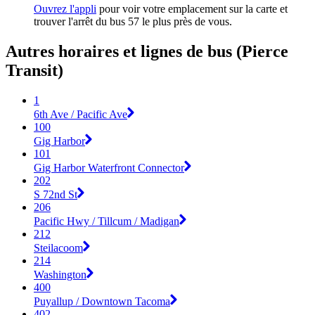
Ouvrez l'appli
pour voir votre emplacement sur la carte et
trouver l'arrêt du bus 57 le plus près de vous.
Autres horaires et lignes de bus (Pierce
Transit)
1
6th Ave / Pacific Ave
100
Gig Harbor
101
Gig Harbor Waterfront Connector
202
S 72nd St
206
Pacific Hwy / Tillcum / Madigan
212
Steilacoom
214
Washington
400
Puyallup / Downtown Tacoma
402