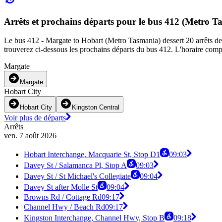
Arrêts et prochains départs pour le bus 412 (Metro T
Le bus 412 - Margate to Hobart (Metro Tasmania) dessert 20 arrêts de 
trouverez ci-dessous les prochains départs du bus 412. L'horaire compl
Margate
Margate
Hobart City
Hobart City
Kingston Central
Voir plus de départs
Arrêts
ven. 7 août 2026
Hobart Interchange, Macquarie St, Stop D1
09:03
Davey St / Salamanca Pl, Stop A
09:03
Davey St / St Michael's Collegiate
09:04
Davey St after Molle St
09:04
Browns Rd / Cottage Rd
09:17
Channel Hwy / Beach Rd
09:17
Kingston Interchange, Channel Hwy, Stop B
09:18