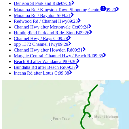
Denison St Park and Ride
09:19
Maranoa Rd / Kingston Town Shopping Centre
09:20
Maranoa Rd / Baynton St
09:21
Redwood Rd / Channel Hwy
09:23
Channel Hwy after Mertonvale Cct
09:24
Huntingfield Park and Ride, Stop B
09:26
Channel Hwy / Rays Ct
09:28
opp 1372 Channel Hwy
09:29
Channel Hwy after Howden Rd
09:31
Margate Central, Channel Hwy / Beach Rd
09:35
Beach Rd after Wandanea Pl
09:36
Bundalla Rd after Beach Rd
09:37
Incana Rd after Lotus Ct
09:38