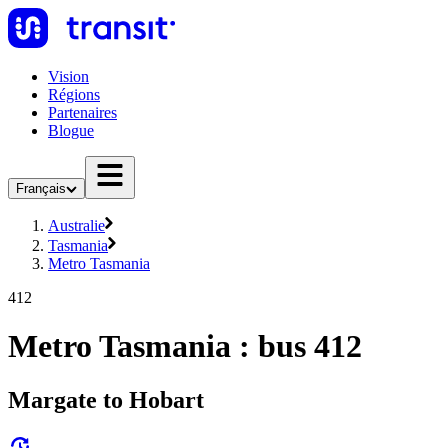
Vision
Régions
Partenaires
Blogue
Français
Australie
Tasmania
Metro Tasmania
412
Metro Tasmania : bus 412
Margate to Hobart