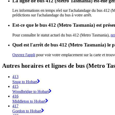
La ligne de bus 412 (Metro Tasmania) est-elle g
Les informations en temps réel sur l'achalandage du bus 412 (
prédictions sur l'achalandage du bus à votre arrêt.
Est-ce que le bus 412 (Metro Tasmania) est prése
Pour connaître le statut actuel du bus 412 (Metro Tasmania),
re
Quel est l'arrêt de bus 412 (Metro Tasmania) le 
Ouvrez l'appli
pour voir votre emplacement sur la carte et trouve
Autres horaires et lignes de bus (Metro T
413
Snug to Hobart
415
Woodbridge to Hobart
416
Middleton to Hobart
417
Gordon to Hobart