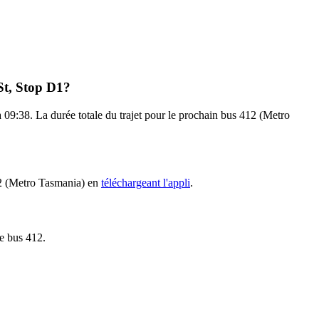
St, Stop D1?
à 09:38. La durée totale du trajet pour le prochain bus 412 (Metro
412 (Metro Tasmania) en
téléchargeant l'appli
.
le bus 412.