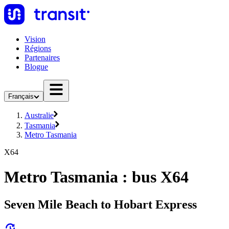
Vision
Régions
Partenaires
Blogue
Français
Australie
Tasmania
Metro Tasmania
X64
Metro Tasmania : bus X64
Seven Mile Beach to Hobart Express