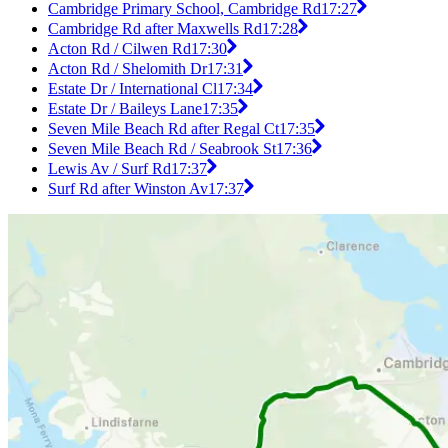
Cambridge Primary School, Cambridge Rd
17:27
Cambridge Rd after Maxwells Rd
17:28
Acton Rd / Cilwen Rd
17:30
Acton Rd / Shelomith Dr
17:31
Estate Dr / International Cl
17:34
Estate Dr / Baileys Lane
17:35
Seven Mile Beach Rd after Regal Ct
17:35
Seven Mile Beach Rd / Seabrook St
17:36
Lewis Av / Surf Rd
17:37
Surf Rd after Winston Av
17:37