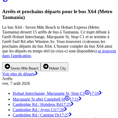
Arrêts et prochains départs pour le bus X64 (Metro
Tasmania)
Le bus X64 - Seven Mile Beach to Hobart Express (Metro
Tasmania) dessert 15 arrêts de bus à Tasmania. Ce trajet débute à
l'arrêt Hobart Interchange, Macquarie St, Stop C1 et se termine à
l'arrêt Surf Rd after Winston Av. Vous trouverez ci-dessous les
prochains départs du bus X64. L'horaire complet du bus X64 ainsi
que les départs en temps réel (si ceux-ci sont disponibles)
se trouvent
dans l'application
.
Seven Mile Beach
Hobart City
Voir plus de départs
Arrêts
ven. 7 août 2026
Hobart Interchange, Macquarie St, Stop C1
17:10
Macquarie St after Campbell St
17:11
Cambridge Rd / Hobdens Rd
17:25
Cambridge Rd / Ayres Ct
17:26
Cambridge Rd / Camrise Dr
17:27