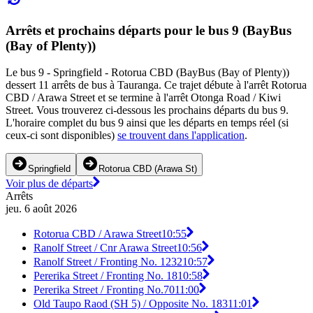
Arrêts et prochains départs pour le bus 9 (BayBus
(Bay of Plenty))
Le bus 9 - Springfield - Rotorua CBD (BayBus (Bay of Plenty))
dessert 11 arrêts de bus à Tauranga. Ce trajet débute à l'arrêt Rotorua
CBD / Arawa Street et se termine à l'arrêt Otonga Road / Kiwi
Street. Vous trouverez ci-dessous les prochains départs du bus 9.
L'horaire complet du bus 9 ainsi que les départs en temps réel (si
ceux-ci sont disponibles)
se trouvent dans l'application
.
Springfield
Rotorua CBD (Arawa St)
Voir plus de départs
Arrêts
jeu. 6 août 2026
Rotorua CBD / Arawa Street
10:55
Ranolf Street / Cnr Arawa Street
10:56
Ranolf Street / Fronting No. 1232
10:57
Pererika Street / Fronting No. 18
10:58
Pererika Street / Fronting No.70
11:00
Old Taupo Raod (SH 5) / Opposite No. 183
11:01