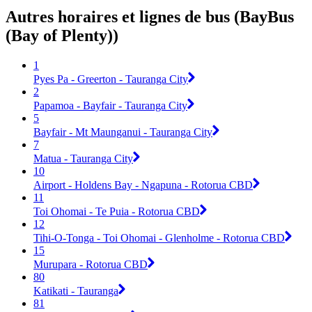
Autres horaires et lignes de bus (BayBus
(Bay of Plenty))
1
Pyes Pa - Greerton - Tauranga City
2
Papamoa - Bayfair - Tauranga City
5
Bayfair - Mt Maunganui - Tauranga City
7
Matua - Tauranga City
10
Airport - Holdens Bay - Ngapuna - Rotorua CBD
11
Toi Ohomai - Te Puia - Rotorua CBD
12
Tihi-O-Tonga - Toi Ohomai - Glenholme - Rotorua CBD
15
Murupara - Rotorua CBD
80
Katikati - Tauranga
81