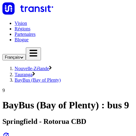
Vision
Régions
Partenaires
Blogue
Français
Nouvelle-Zélande
Tauranga
BayBus (Bay of Plenty)
9
BayBus (Bay of Plenty) : bus 9
Springfield - Rotorua CBD