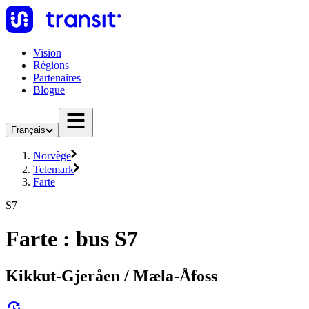
Vision
Régions
Partenaires
Blogue
Français
Norvège
Telemark
Farte
S7
Farte : bus S7
Kikkut-Gjeråen / Mæla-Åfoss