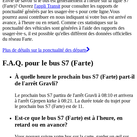
Envie de savoir si le bus est généralement à l'heure sur la ligne S7
(Farte)? Ouvrez
l'appli Transit
pour consulter les rapports de
ponctualité générés par les usager·ère·s pour cette ligne.Vous
pourrez aussi contribuer en nous indiquant si votre bus est arrivé en
avance, à l'heure ou en retard. Comme ces statistiques sur la
ponctualité des véhicules sont générées à l'aide des rapports des
usager·ère·s, il est possible qu'elles diffèrent des données officielles
du réseau Farte.
Plus de détails sur la ponctualité des départs
F.A.Q. pour le bus S7 (Farte)
À quelle heure le prochain bus S7 (Farte) part-il
de l'arrêt Gravli?
Le prochain bus S7 partira de l'arrêt Gravli à 08:10 et arrivera
à l'arrêt Gjerpen kirke à 08:21. La durée totale du trajet pour
le prochain bus S7 (Farte) est de 11.
Est-ce que le bus S7 (Farte) est à l'heure, en
retard ou en avance?
Vous pouvez suivre votre bus sur la carte, garder un œil sur