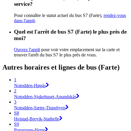
service?
Pour connaître le statut actuel du bus S7 (Farte),
rendez-vous
dans l'appli
.
Quel est l'arrêt de bus S7 (Farte) le plus près de
moi?
Ouvrez l'appli
pour voir votre emplacement sur la carte et
trouver l'arrêt du bus S7 le plus près de vous.
Autres horaires et lignes de bus (Farte)
1
Notodden-Høgås
2
Notodden-Sjukehuset-Anundskås
3
Notodden-Sætre-Tinnebyen
S8
Heistad-Brevik-Stathelle
S9
Porsgrunn-Herre