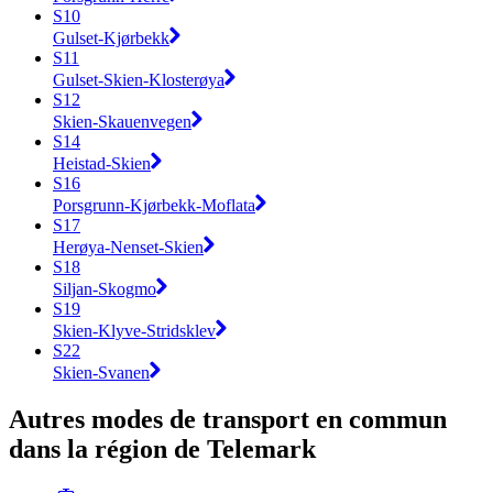
S10
Gulset-Kjørbekk
S11
Gulset-Skien-Klosterøya
S12
Skien-Skauenvegen
S14
Heistad-Skien
S16
Porsgrunn-Kjørbekk-Moflata
S17
Herøya-Nenset-Skien
S18
Siljan-Skogmo
S19
Skien-Klyve-Stridsklev
S22
Skien-Svanen
Autres modes de transport en commun
dans la région de Telemark