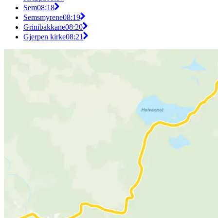
Sem
08:18
Semsmyrene
08:19
Grinibakkane
08:20
Gjerpen kirke
08:21