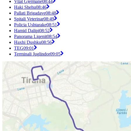
Vilat Gjermane
08:44
Haki Shehu
08:46
Pallati Brigadave
08:48
Spitali Veterinar
08:49
Policia Ushtarake
08:51
Hamid Dalipi
08:52
Panorama Liqenit
08:54
Haxhi Dushku
08:56
TEG
09:01
Terminali Juglindor
09:05