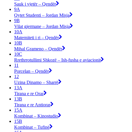
Sauk i vjetër – Qendër
9A
Qytet Studenti – Jordan Misja
9B
Vilat gjermane – Jordan Misja
10A
Materniteti i ri – Qendër
10B
Mihal Grameno – Qendër
10C
Rrethrrotullimi Shkozë – Ish-fusha e aviacionit
11
Porcelan – Qendër
12
Uzina Dinamo – Sharrë
13A
Tirana e re Orar
13B
Tirana e re Antiorar
15A
Kombinat – Kinostudio
15B
Kombinat – Tufinë