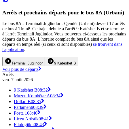
Arrêts et prochains départs pour le bus 8A (Urbani)
Le bus 8A - Terminali Juglindor - Qendër (Urbani) dessert 17 arrêts
de bus à Tiranë. Ce trajet débute à l'arrêt 9 Katëshet B et se termine
à l'arrêt Terminali Juglindor. Vous trouverez ci-dessous les prochains
départs du bus 8A. L'horaire complet du bus 8A ainsi que les
départs en temps réel (si ceux-ci sont disponibles)
se trouvent dans
l'application
.
Terminali Juglindor
9 Katëshet B
Voir plus de départs
Arrêts
ven. 7 août 2026
9 Katëshet B
08:32
Muzeu Kombëtar A
08:34
Dollari B
08:35
Parlamenti
08:39
Posta 1
08:40
Liceu Artistik
08:41
Filologjiku
08:43