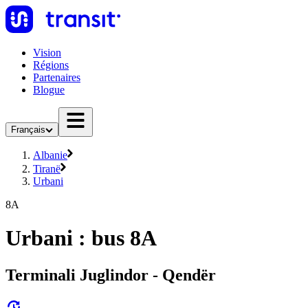
Vision
Régions
Partenaires
Blogue
Français
Albanie
Tiranë
Urbani
8A
Urbani : bus 8A
Terminali Juglindor - Qendër