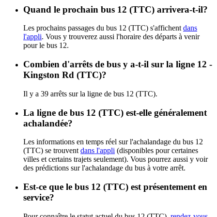
Quand le prochain bus 12 (TTC) arrivera-t-il?
Les prochains passages du bus 12 (TTC) s'affichent
dans
l'appli
. Vous y trouverez aussi l'horaire des départs à venir
pour le bus 12.
Combien d'arrêts de bus y a-t-il sur la ligne 12 -
Kingston Rd (TTC)?
Il y a 39 arrêts sur la ligne de bus 12 (TTC).
La ligne de bus 12 (TTC) est-elle généralement
achalandée?
Les informations en temps réel sur l'achalandage du bus 12
(TTC) se trouvent
dans l'appli
(disponibles pour certaines
villes et certains trajets seulement). Vous pourrez aussi y voir
des prédictions sur l'achalandage du bus à votre arrêt.
Est-ce que le bus 12 (TTC) est présentement en
service?
Pour connaître le statut actuel du bus 12 (TTC),
rendez-vous