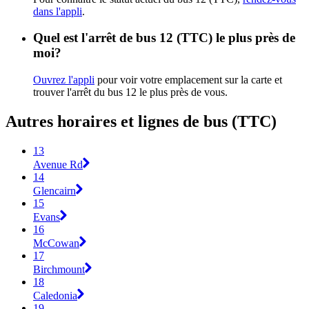
dans l'appli
.
Quel est l'arrêt de bus 12 (TTC) le plus près de
moi?
Ouvrez l'appli
pour voir votre emplacement sur la carte et
trouver l'arrêt du bus 12 le plus près de vous.
Autres horaires et lignes de bus (TTC)
13
Avenue Rd
14
Glencairn
15
Evans
16
McCowan
17
Birchmount
18
Caledonia
19