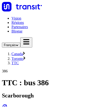
Vision
Régions
Partenaires
Blogue
Français
Canada
Toronto
TTC
386
TTC : bus 386
Scarborough