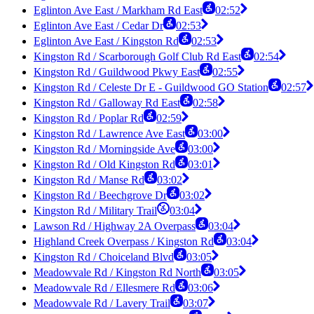
Eglinton Ave East / Markham Rd East
02:52
Eglinton Ave East / Cedar Dr
02:53
Eglinton Ave East / Kingston Rd
02:53
Kingston Rd / Scarborough Golf Club Rd East
02:54
Kingston Rd / Guildwood Pkwy East
02:55
Kingston Rd / Celeste Dr E - Guildwood GO Station
02:57
Kingston Rd / Galloway Rd East
02:58
Kingston Rd / Poplar Rd
02:59
Kingston Rd / Lawrence Ave East
03:00
Kingston Rd / Morningside Ave
03:00
Kingston Rd / Old Kingston Rd
03:01
Kingston Rd / Manse Rd
03:02
Kingston Rd / Beechgrove Dr
03:02
Kingston Rd / Military Trail
03:04
Lawson Rd / Highway 2A Overpass
03:04
Highland Creek Overpass / Kingston Rd
03:04
Kingston Rd / Choiceland Blvd
03:05
Meadowvale Rd / Kingston Rd North
03:05
Meadowvale Rd / Ellesmere Rd
03:06
Meadowvale Rd / Lavery Trail
03:07