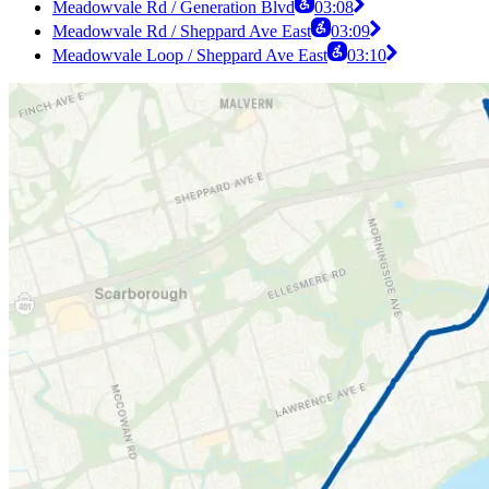
Meadowvale Rd / Generation Blvd
03:08
Meadowvale Rd / Sheppard Ave East
03:09
Meadowvale Loop / Sheppard Ave East
03:10