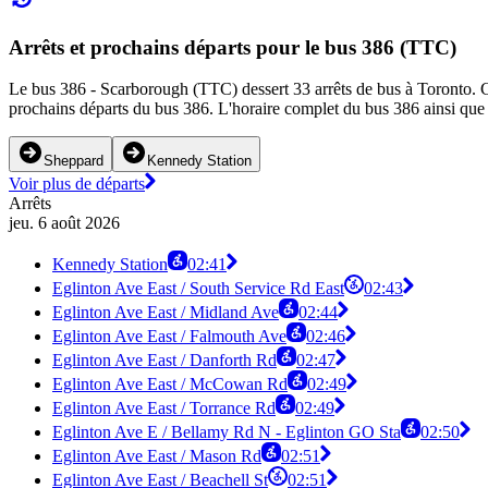
Arrêts et prochains départs pour le bus 386 (TTC)
Le bus 386 - Scarborough (TTC) dessert 33 arrêts de bus à Toronto. Ce
prochains départs du bus 386. L'horaire complet du bus 386 ainsi que l
Sheppard
Kennedy Station
Voir plus de départs
Arrêts
jeu. 6 août 2026
Kennedy Station
02:41
Eglinton Ave East / South Service Rd East
02:43
Eglinton Ave East / Midland Ave
02:44
Eglinton Ave East / Falmouth Ave
02:46
Eglinton Ave East / Danforth Rd
02:47
Eglinton Ave East / McCowan Rd
02:49
Eglinton Ave East / Torrance Rd
02:49
Eglinton Ave E / Bellamy Rd N - Eglinton GO Sta
02:50
Eglinton Ave East / Mason Rd
02:51
Eglinton Ave East / Beachell St
02:51