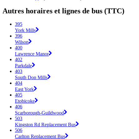
Autres horaires et lignes de bus (TTC)
395
York Mills
396
Wilson
400
Lawrence Manor
402
Parkdale
403
South Don Mills
404
East York
405
Etobicoke
406
Scarborough-Guildwood
503
Kingston Rd Replacement Bus
506
Carlton Replacement Bus