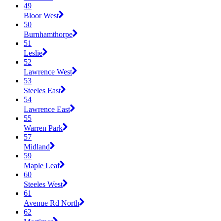
49
Bloor West
50
Burnhamthorpe
51
Leslie
52
Lawrence West
53
Steeles East
54
Lawrence East
55
Warren Park
57
Midland
59
Maple Leaf
60
Steeles West
61
Avenue Rd North
62