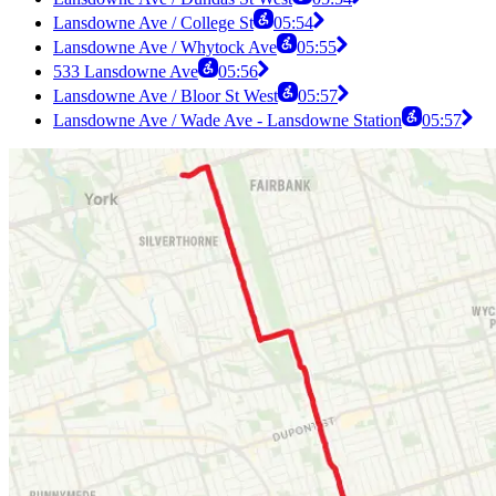
Lansdowne Ave / College St
05:54
Lansdowne Ave / Whytock Ave
05:55
533 Lansdowne Ave
05:56
Lansdowne Ave / Bloor St West
05:57
Lansdowne Ave / Wade Ave - Lansdowne Station
05:57