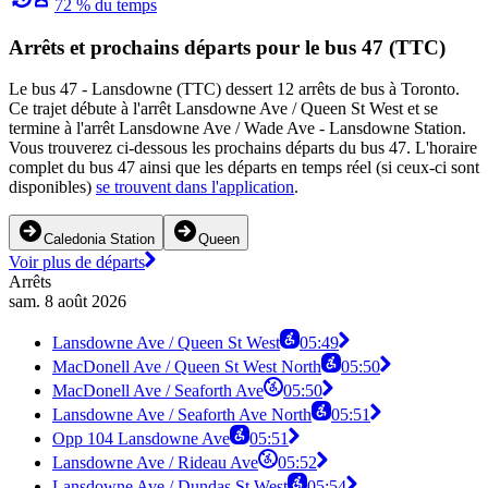
72 % du temps
Arrêts et prochains départs pour le bus 47 (TTC)
Le bus 47 - Lansdowne (TTC) dessert 12 arrêts de bus à Toronto.
Ce trajet débute à l'arrêt Lansdowne Ave / Queen St West et se
termine à l'arrêt Lansdowne Ave / Wade Ave - Lansdowne Station.
Vous trouverez ci-dessous les prochains départs du bus 47. L'horaire
complet du bus 47 ainsi que les départs en temps réel (si ceux-ci sont
disponibles)
se trouvent dans l'application
.
Caledonia Station
Queen
Voir plus de départs
Arrêts
sam. 8 août 2026
Lansdowne Ave / Queen St West
05:49
MacDonell Ave / Queen St West North
05:50
MacDonell Ave / Seaforth Ave
05:50
Lansdowne Ave / Seaforth Ave North
05:51
Opp 104 Lansdowne Ave
05:51
Lansdowne Ave / Rideau Ave
05:52
Lansdowne Ave / Dundas St West
05:54