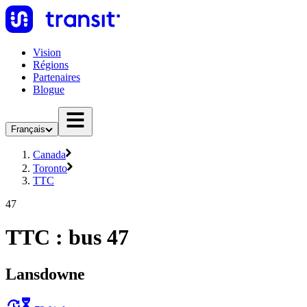
Vision
Régions
Partenaires
Blogue
Français
Canada
Toronto
TTC
47
TTC : bus 47
Lansdowne