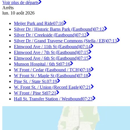
Voir plus de départs
Arrêts
lun. 10 août 2026
Meijer Park and Ride
07:10
Silver Dr / Historic Barns Park (Eastbound)
07:12
Silver Dr / Creekside (Eastbound)
07:12
Silver Dr / Grand Traverse Commons (Stella / EB)
07:13
Elmwood Ave / 11th St (Eastbound)
07:14
Elmwood Ave / 7th St (Eastbound)
07:15
Elmwood Ave / 6th St (Eastbound)
07:15
Munson Hospital / 6th St
07:16
W Front / Cedar (Eastbound / TCH)
07:18
W Front St / Maple St (Eastbound)
07:18
Pine St. / State St.
07:19
W. Front St. / Union (Record Eagle)
07:21
W Front / Pine St
07:21
Hall St. Transfer Station / Westbound
07:23