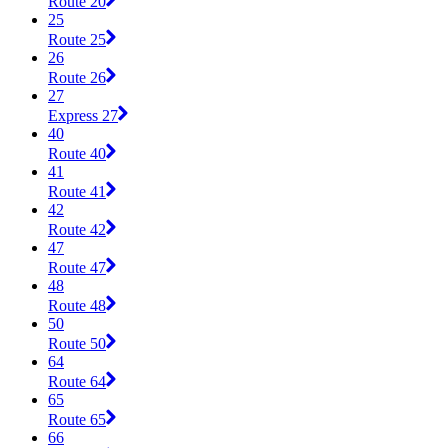
Route 20
25
Route 25
26
Route 26
27
Express 27
40
Route 40
41
Route 41
42
Route 42
47
Route 47
48
Route 48
50
Route 50
64
Route 64
65
Route 65
66