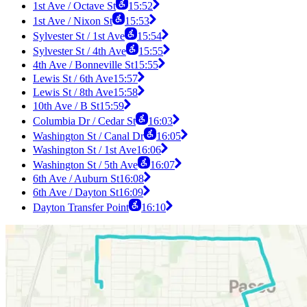
1st Ave / Octave St
15:52
1st Ave / Nixon St
15:53
Sylvester St / 1st Ave
15:54
Sylvester St / 4th Ave
15:55
4th Ave / Bonneville St
15:55
Lewis St / 6th Ave
15:57
Lewis St / 8th Ave
15:58
10th Ave / B St
15:59
Columbia Dr / Cedar St
16:03
Washington St / Canal Dr
16:05
Washington St / 1st Ave
16:06
Washington St / 5th Ave
16:07
6th Ave / Auburn St
16:08
6th Ave / Dayton St
16:09
Dayton Transfer Point
16:10