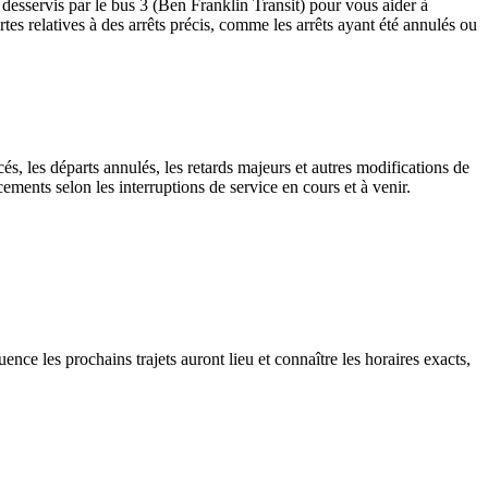
 desservis par le bus 3 (Ben Franklin Transit) pour vous aider à
lertes relatives à des arrêts précis, comme les arrêts ayant été annulés ou
és, les départs annulés, les retards majeurs et autres modifications de
ments selon les interruptions de service en cours et à venir.
ence les prochains trajets auront lieu et connaître les horaires exacts,