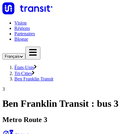
Vision
Régions
Partenaires
Blogue
Français
États-Unis
Tri-Cities
Ben Franklin Transit
3
Ben Franklin Transit : bus 3
Metro Route 3