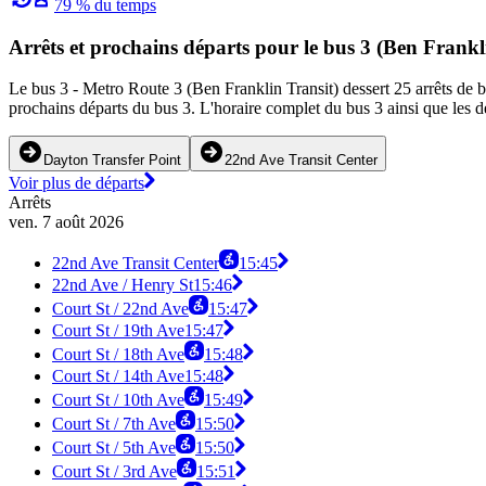
79 % du temps
Arrêts et prochains départs pour le bus 3 (Ben Frankl
Le bus 3 - Metro Route 3 (Ben Franklin Transit) dessert 25 arrêts de bu
prochains départs du bus 3. L'horaire complet du bus 3 ainsi que les d
Dayton Transfer Point
22nd Ave Transit Center
Voir plus de départs
Arrêts
ven. 7 août 2026
22nd Ave Transit Center
15:45
22nd Ave / Henry St
15:46
Court St / 22nd Ave
15:47
Court St / 19th Ave
15:47
Court St / 18th Ave
15:48
Court St / 14th Ave
15:48
Court St / 10th Ave
15:49
Court St / 7th Ave
15:50
Court St / 5th Ave
15:50
Court St / 3rd Ave
15:51