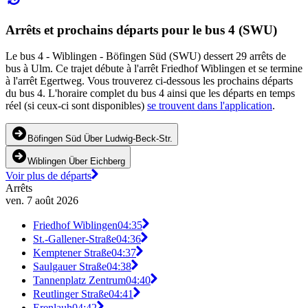
Arrêts et prochains départs pour le bus 4 (SWU)
Le bus 4 - Wiblingen - Böfingen Süd (SWU) dessert 29 arrêts de
bus à Ulm. Ce trajet débute à l'arrêt Friedhof Wiblingen et se termine
à l'arrêt Egertweg. Vous trouverez ci-dessous les prochains départs
du bus 4. L'horaire complet du bus 4 ainsi que les départs en temps
réel (si ceux-ci sont disponibles)
se trouvent dans l'application
.
Böfingen Süd Über Ludwig-Beck-Str.
Wiblingen Über Eichberg
Voir plus de départs
Arrêts
ven. 7 août 2026
Friedhof Wiblingen
04:35
St.-Gallener-Straße
04:36
Kemptener Straße
04:37
Saulgauer Straße
04:38
Tannenplatz Zentrum
04:40
Reutlinger Straße
04:41
Erenlauh
04:42