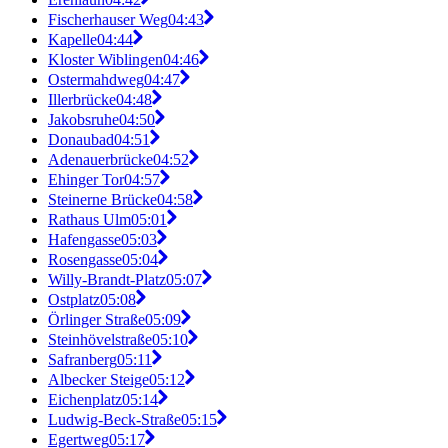
Fischerhauser Weg
04:43
Kapelle
04:44
Kloster Wiblingen
04:46
Ostermahdweg
04:47
Illerbrücke
04:48
Jakobsruhe
04:50
Donaubad
04:51
Adenauerbrücke
04:52
Ehinger Tor
04:57
Steinerne Brücke
04:58
Rathaus Ulm
05:01
Hafengasse
05:03
Rosengasse
05:04
Willy-Brandt-Platz
05:07
Ostplatz
05:08
Örlinger Straße
05:09
Steinhövelstraße
05:10
Safranberg
05:11
Albecker Steige
05:12
Eichenplatz
05:14
Ludwig-Beck-Straße
05:15
Egertweg
05:17