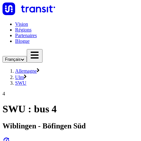
Vision
Régions
Partenaires
Blogue
Français
Allemagne
Ulm
SWU
4
SWU : bus 4
Wiblingen - Böfingen Süd