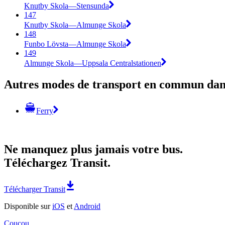
Knutby Skola—Stensunda
147
Knutby Skola—Almunge Skola
148
Funbo Lövsta—Almunge Skola
149
Almunge Skola—Uppsala Centralstationen
Autres modes de transport en commun dans
Ferry
Ne manquez plus jamais votre bus.
Téléchargez Transit.
Télécharger Transit
Disponible sur
iOS
et
Android
Coucou