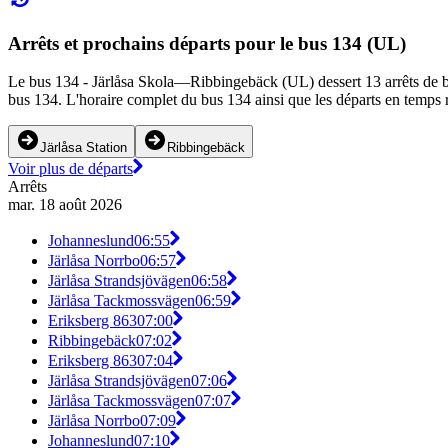
Arrêts et prochains départs pour le bus 134 (UL)
Le bus 134 - Järlåsa Skola—Ribbingebäck (UL) dessert 13 arrêts de bus 
bus 134. L'horaire complet du bus 134 ainsi que les départs en temps r
Järlåsa Station
Ribbingebäck
Voir plus de départs
Arrêts
mar. 18 août 2026
Johanneslund
06:55
Järlåsa Norrbo
06:57
Järlåsa Strandsjövägen
06:58
Järlåsa Tackmossvägen
06:59
Eriksberg 863
07:00
Ribbingebäck
07:02
Eriksberg 863
07:04
Järlåsa Strandsjövägen
07:06
Järlåsa Tackmossvägen
07:07
Järlåsa Norrbo
07:09
Johanneslund
07:10