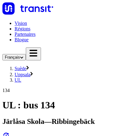
Vision
Régions
Partenaires
Blogue
Français
Suède
Uppsala
UL
134
UL : bus 134
Järlåsa Skola—Ribbingebäck