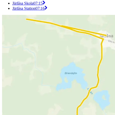
Järlåsa Skola
07:15
Järlåsa Station
07:16