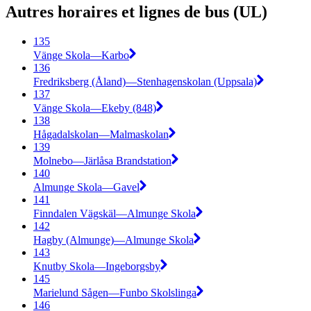
Autres horaires et lignes de bus (UL)
135
Vänge Skola—Karbo
136
Fredriksberg (Åland)—Stenhagenskolan (Uppsala)
137
Vänge Skola—Ekeby (848)
138
Hågadalskolan—Malmaskolan
139
Molnebo—Järlåsa Brandstation
140
Almunge Skola—Gavel
141
Finndalen Vägskäl—Almunge Skola
142
Hagby (Almunge)—Almunge Skola
143
Knutby Skola—Ingeborgsby
145
Marielund Sågen—Funbo Skolslinga
146