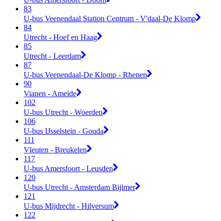
83
U-bus Veenendaal Station Centrum - V'daal-De Klomp
84
Utrecht - Hoef en Haag
85
Utrecht - Leerdam
87
U-bus Veenendaal-De Klomp - Rhenen
90
Vianen - Ameide
102
U-bus Utrecht - Woerden
106
U-bus IJsselstein - Gouda
111
Vleuten - Breukelen
117
U-bus Amersfoort - Leusden
120
U-bus Utrecht - Amsterdam Bijlmer
121
U-bus Mijdrecht - Hilversum
122