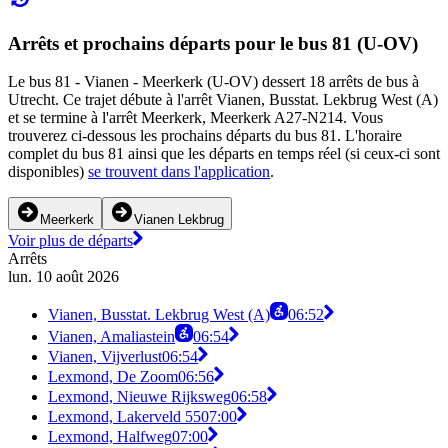
Arrêts et prochains départs pour le bus 81 (U-OV)
Le bus 81 - Vianen - Meerkerk (U-OV) dessert 18 arrêts de bus à
Utrecht. Ce trajet débute à l'arrêt Vianen, Busstat. Lekbrug West (A)
et se termine à l'arrêt Meerkerk, Meerkerk A27-N214. Vous
trouverez ci-dessous les prochains départs du bus 81. L'horaire
complet du bus 81 ainsi que les départs en temps réel (si ceux-ci sont
disponibles)
se trouvent dans l'application
.
Meerkerk
Vianen Lekbrug
Voir plus de départs
Arrêts
lun. 10 août 2026
Vianen, Busstat. Lekbrug West (A)
06:52
Vianen, Amaliastein
06:54
Vianen, Vijverlust
06:54
Lexmond, De Zoom
06:56
Lexmond, Nieuwe Rijksweg
06:58
Lexmond, Lakerveld 55
07:00
Lexmond, Halfweg
07:00