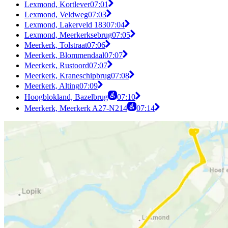
Lexmond, Kortlever
07:01
Lexmond, Veldweg
07:03
Lexmond, Lakerveld 183
07:04
Lexmond, Meerkerksebrug
07:05
Meerkerk, Tolstraat
07:06
Meerkerk, Blommendaal
07:07
Meerkerk, Rustoord
07:07
Meerkerk, Kraneschipbrug
07:08
Meerkerk, Alting
07:09
Hoogblokland, Bazelbrug
07:10
Meerkerk, Meerkerk A27-N214
07:14