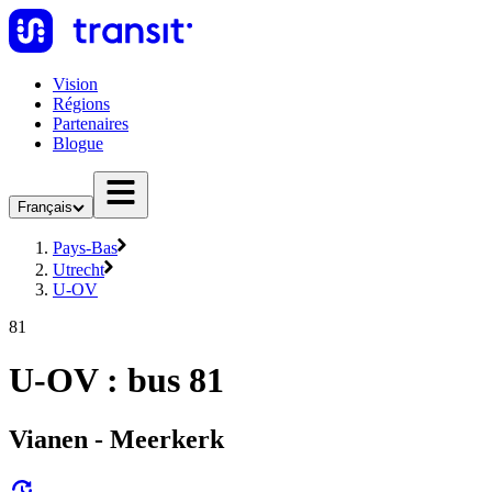
Vision
Régions
Partenaires
Blogue
Français
Pays-Bas
Utrecht
U-OV
81
U-OV : bus 81
Vianen - Meerkerk