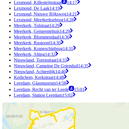
Lexmond, Killesteijnstraat
14:17
Lexmond, De Laak
14:19
Lexmond, Nieuwe Rijksweg
14:21
Lexmond, Meerkerksebrug
14:28
Meerkerk, Tolstraat
14:29
Meerkerk, Gemeentehuis
14:29
Meerkerk, Blommendaal
14:30
Meerkerk, Rustoord
14:30
Meerkerk, Kraneschipbrug
14:31
Meerkerk, Alting
14:32
Nieuwland, Torenstraat
14:33
Nieuwland, Camping De Grienduil
14:35
Nieuwland, Achterdijk
14:40
Kedichem, Kerkstraat
14:48
Leerdam, Glasmuseum
14:58
Leerdam, Recht van ter Leede
15:01
Leerdam, Station Leerdam
15:02