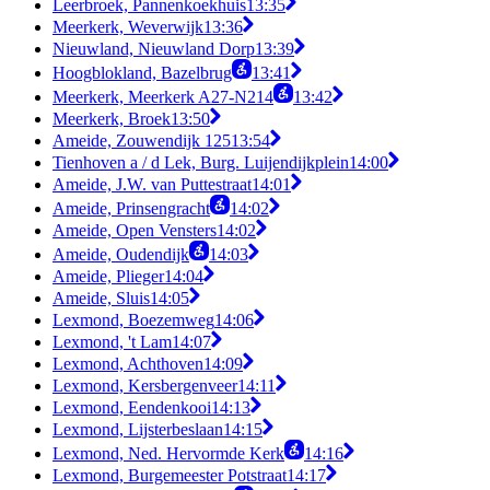
Leerbroek, Pannenkoekhuis
13:35
Meerkerk, Weverwijk
13:36
Nieuwland, Nieuwland Dorp
13:39
Hoogblokland, Bazelbrug
13:41
Meerkerk, Meerkerk A27-N214
13:42
Meerkerk, Broek
13:50
Ameide, Zouwendijk 125
13:54
Tienhoven a / d Lek, Burg. Luijendijkplein
14:00
Ameide, J.W. van Puttestraat
14:01
Ameide, Prinsengracht
14:02
Ameide, Open Vensters
14:02
Ameide, Oudendijk
14:03
Ameide, Plieger
14:04
Ameide, Sluis
14:05
Lexmond, Boezemweg
14:06
Lexmond, 't Lam
14:07
Lexmond, Achthoven
14:09
Lexmond, Kersbergenveer
14:11
Lexmond, Eendenkooi
14:13
Lexmond, Lijsterbeslaan
14:15
Lexmond, Ned. Hervormde Kerk
14:16
Lexmond, Burgemeester Potstraat
14:17