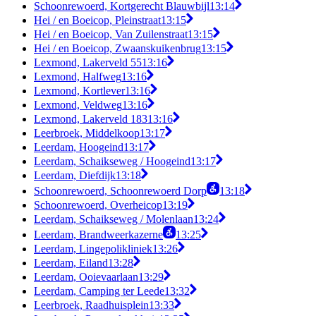
Schoonrewoerd, Kortgerecht Blauwbijl
13:14
Hei / en Boeicop, Pleinstraat
13:15
Hei / en Boeicop, Van Zuilenstraat
13:15
Hei / en Boeicop, Zwaanskuikenbrug
13:15
Lexmond, Lakerveld 55
13:16
Lexmond, Halfweg
13:16
Lexmond, Kortlever
13:16
Lexmond, Veldweg
13:16
Lexmond, Lakerveld 183
13:16
Leerbroek, Middelkoop
13:17
Leerdam, Hoogeind
13:17
Leerdam, Schaikseweg / Hoogeind
13:17
Leerdam, Diefdijk
13:18
Schoonrewoerd, Schoonrewoerd Dorp
13:18
Schoonrewoerd, Overheicop
13:19
Leerdam, Schaikseweg / Molenlaan
13:24
Leerdam, Brandweerkazerne
13:25
Leerdam, Lingepolikliniek
13:26
Leerdam, Eiland
13:28
Leerdam, Ooievaarlaan
13:29
Leerdam, Camping ter Leede
13:32
Leerbroek, Raadhuisplein
13:33