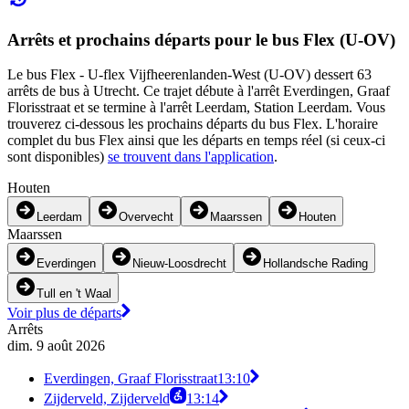
Arrêts et prochains départs pour le bus Flex (U-OV)
Le bus Flex - U-flex Vijfheerenlanden-West (U-OV) dessert 63
arrêts de bus à Utrecht. Ce trajet débute à l'arrêt Everdingen, Graaf
Florisstraat et se termine à l'arrêt Leerdam, Station Leerdam. Vous
trouverez ci-dessous les prochains départs du bus Flex. L'horaire
complet du bus Flex ainsi que les départs en temps réel (si ceux-ci
sont disponibles)
se trouvent dans l'application
.
Houten
Leerdam
Overvecht
Maarssen
Houten
Maarssen
Everdingen
Nieuw-Loosdrecht
Hollandsche Rading
Tull en 't Waal
Voir plus de départs
Arrêts
dim. 9 août 2026
Everdingen, Graaf Florisstraat
13:10
Zijderveld, Zijderveld
13:14