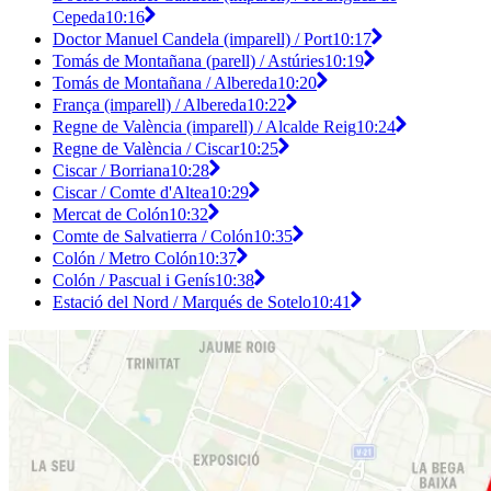
Cepeda
10:16
Doctor Manuel Candela (imparell) / Port
10:17
Tomás de Montañana (parell) / Astúries
10:19
Tomás de Montañana / Albereda
10:20
França (imparell) / Albereda
10:22
Regne de València (imparell) / Alcalde Reig
10:24
Regne de València / Ciscar
10:25
Ciscar / Borriana
10:28
Ciscar / Comte d'Altea
10:29
Mercat de Colón
10:32
Comte de Salvatierra / Colón
10:35
Colón / Metro Colón
10:37
Colón / Pascual i Genís
10:38
Estació del Nord / Marqués de Sotelo
10:41