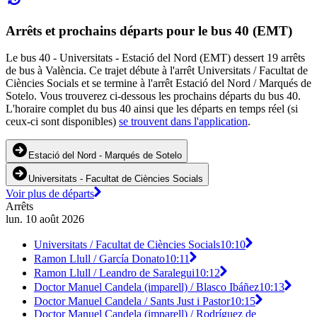
Arrêts et prochains départs pour le bus 40 (EMT)
Le bus 40 - Universitats - Estació del Nord (EMT) dessert 19 arrêts
de bus à València. Ce trajet débute à l'arrêt Universitats / Facultat de
Ciències Socials et se termine à l'arrêt Estació del Nord / Marqués de
Sotelo. Vous trouverez ci-dessous les prochains départs du bus 40.
L'horaire complet du bus 40 ainsi que les départs en temps réel (si
ceux-ci sont disponibles)
se trouvent dans l'application
.
Estació del Nord - Marqués de Sotelo
Universitats - Facultat de Ciències Socials
Voir plus de départs
Arrêts
lun. 10 août 2026
Universitats / Facultat de Ciències Socials
10:10
Ramon Llull / García Donato
10:11
Ramon Llull / Leandro de Saralegui
10:12
Doctor Manuel Candela (imparell) / Blasco Ibáñez
10:13
Doctor Manuel Candela / Sants Just i Pastor
10:15
Doctor Manuel Candela (imparell) / Rodríguez de