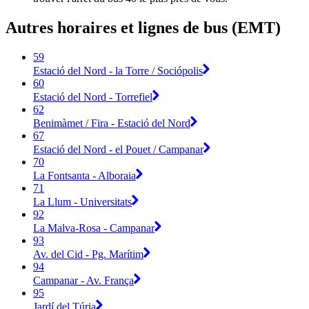
Autres horaires et lignes de bus (EMT)
59
Estació del Nord - la Torre / Sociópolis
60
Estació del Nord - Torrefiel
62
Benimàmet / Fira - Estació del Nord
67
Estació del Nord - el Pouet / Campanar
70
La Fontsanta - Alboraia
71
La Llum - Universitats
92
La Malva-Rosa - Campanar
93
Av. del Cid - Pg. Marítim
94
Campanar - Av. França
95
Jardí del Túria