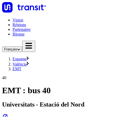
Vision
Régions
Partenaires
Blogue
Français
Espagne
València
EMT
40
EMT : bus 40
Universitats - Estació del Nord