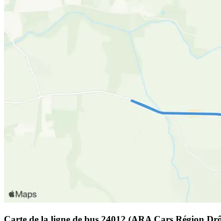
Carte de la ligne de bus 24012 (ARA Cars Région Drô