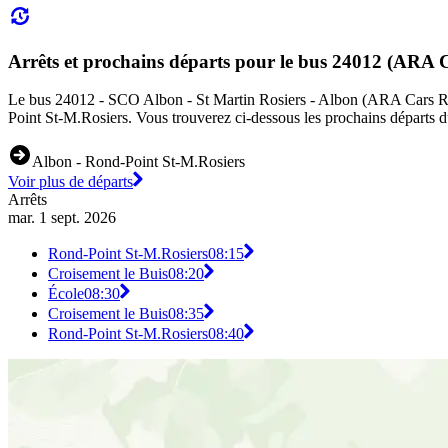
Arrêts et prochains départs pour le bus 24012 (ARA 
Le bus 24012 - SCO Albon - St Martin Rosiers - Albon (ARA Cars Régio
Point St-M.Rosiers. Vous trouverez ci-dessous les prochains départs d
Albon - Rond-Point St-M.Rosiers
Voir plus de départs
Arrêts
mar. 1 sept. 2026
Rond-Point St-M.Rosiers
08:15
Croisement le Buis
08:20
École
08:30
Croisement le Buis
08:35
Rond-Point St-M.Rosiers
08:40