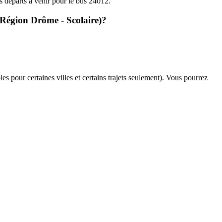
es départs à venir pour le bus 24012.
 Région Drôme - Scolaire)?
es pour certaines villes et certains trajets seulement). Vous pourrez