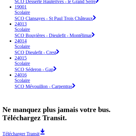
SCO Desserte Hauterives - le Grand Serre
19001
Scolaire
SCO Clansayes - St Paul Trois Châteaux
24013
Scolaire
SCO Bouvières - Dieulefit - Montélimar
24014
Scolaire
SCO Dieulefit - Crest
24015
Scolaire
SCO Séderon - Gap
24016
Scolaire
SCO Mévouillon - Carpentras
Ne manquez plus jamais votre bus.
Téléchargez Transit.
Télécharger Transit