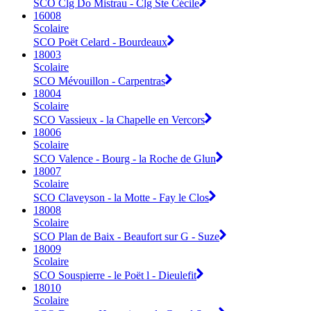
SCO Clg Do Mistrau - Clg Ste Cécile
16008
Scolaire
SCO Poët Celard - Bourdeaux
18003
Scolaire
SCO Mévouillon - Carpentras
18004
Scolaire
SCO Vassieux - la Chapelle en Vercors
18006
Scolaire
SCO Valence - Bourg - la Roche de Glun
18007
Scolaire
SCO Claveyson - la Motte - Fay le Clos
18008
Scolaire
SCO Plan de Baix - Beaufort sur G - Suze
18009
Scolaire
SCO Souspierre - le Poët l - Dieulefit
18010
Scolaire