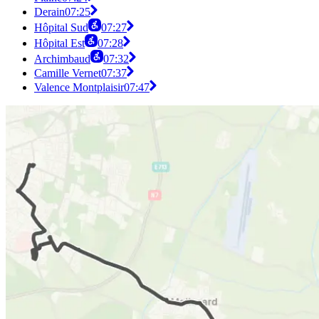
Derain
07:25
Hôpital Sud
07:27
Hôpital Est
07:28
Archimbaud
07:32
Camille Vernet
07:37
Valence Montplaisir
07:47