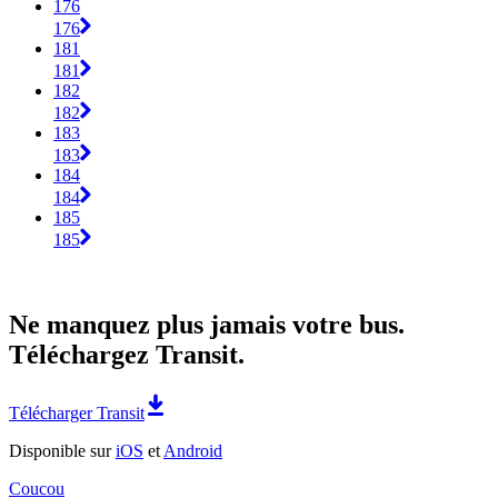
176
176
181
181
182
182
183
183
184
184
185
185
Ne manquez plus jamais votre bus.
Téléchargez Transit.
Télécharger Transit
Disponible sur
iOS
et
Android
Coucou