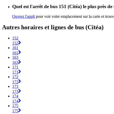
Quel est l'arrêt de bus 151 (Citéa) le plus près de
Ouvrez l'appli
pour voir votre emplacement sur la carte et trouve
Autres horaires et lignes de bus (Citéa)
152
152
161
161
163
163
171
171
172
172
173
173
174
174
175
175