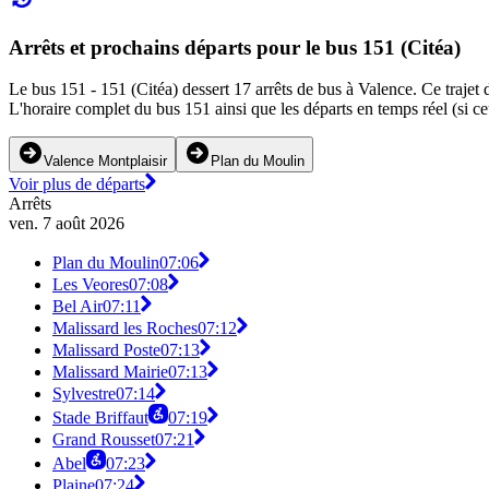
Arrêts et prochains départs pour le bus 151 (Citéa)
Le bus 151 - 151 (Citéa) dessert 17 arrêts de bus à Valence. Ce trajet 
L'horaire complet du bus 151 ainsi que les départs en temps réel (si c
Valence Montplaisir
Plan du Moulin
Voir plus de départs
Arrêts
ven. 7 août 2026
Plan du Moulin
07:06
Les Veores
07:08
Bel Air
07:11
Malissard les Roches
07:12
Malissard Poste
07:13
Malissard Mairie
07:13
Sylvestre
07:14
Stade Briffaut
07:19
Grand Rousset
07:21
Abel
07:23
Plaine
07:24