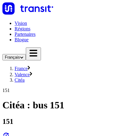
Vision
Régions
Partenaires
Blogue
Français
France
Valence
Citéa
151
Citéa : bus 151
151