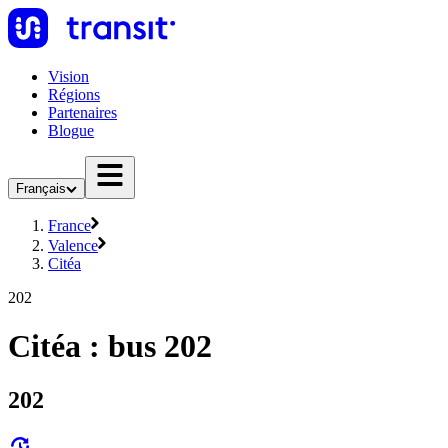
Vision
Régions
Partenaires
Blogue
Français
France
Valence
Citéa
202
Citéa : bus 202
202