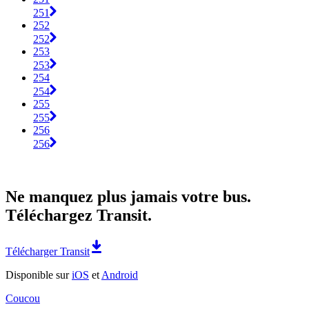
251
252
252
253
253
254
254
255
255
256
256
Ne manquez plus jamais votre bus.
Téléchargez Transit.
Télécharger Transit
Disponible sur
iOS
et
Android
Coucou