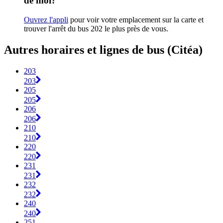
de moi?
Ouvrez l'appli
pour voir votre emplacement sur la carte et
trouver l'arrêt du bus 202 le plus près de vous.
Autres horaires et lignes de bus (Citéa)
203
203
205
205
206
206
210
210
220
220
231
231
232
232
240
240
251