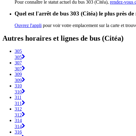
Pour connaître le statut actuel du bus 303 (Citéa),
rendez-vous d
Quel est l'arrêt de bus 303 (Citéa) le plus près de
Ouvrez l'appli
pour voir votre emplacement sur la carte et trouve
Autres horaires et lignes de bus (Citéa)
305
305
307
307
309
309
310
310
311
311
312
312
314
314
316