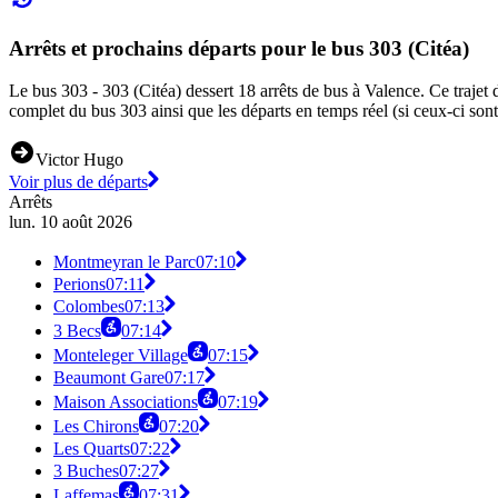
Arrêts et prochains départs pour le bus 303 (Citéa)
Le bus 303 - 303 (Citéa) dessert 18 arrêts de bus à Valence. Ce trajet
complet du bus 303 ainsi que les départs en temps réel (si ceux-ci son
Victor Hugo
Voir plus de départs
Arrêts
lun. 10 août 2026
Montmeyran le Parc
07:10
Perions
07:11
Colombes
07:13
3 Becs
07:14
Monteleger Village
07:15
Beaumont Gare
07:17
Maison Associations
07:19
Les Chirons
07:20
Les Quarts
07:22
3 Buches
07:27
Laffemas
07:31