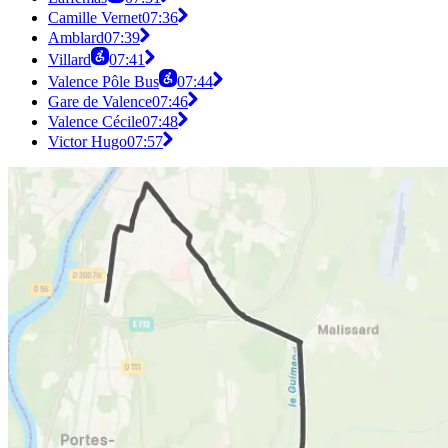
Camille Vernet
07:36
Amblard
07:39
Villard
07:41
Valence Pôle Bus
07:44
Gare de Valence
07:46
Valence Cécile
07:48
Victor Hugo
07:57