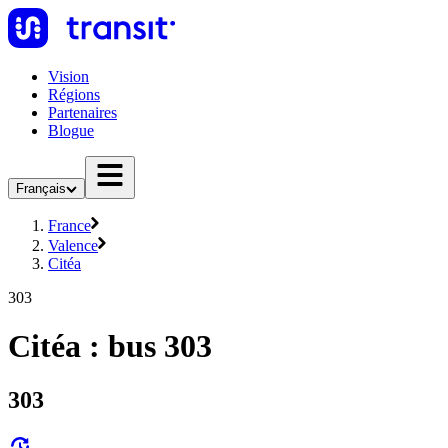
Vision
Régions
Partenaires
Blogue
Français
France
Valence
Citéa
303
Citéa : bus 303
303