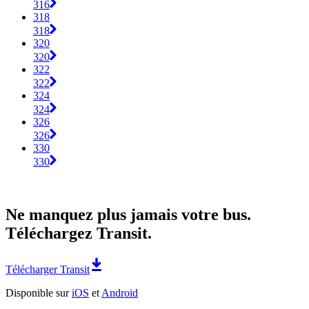
316
318
318
320
320
322
322
324
324
326
326
330
330
Ne manquez plus jamais votre bus.
Téléchargez Transit.
Télécharger Transit
Disponible sur
iOS
et
Android