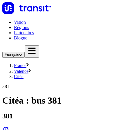
Vision
Régions
Partenaires
Blogue
Français
France
Valence
Citéa
381
Citéa : bus 381
381