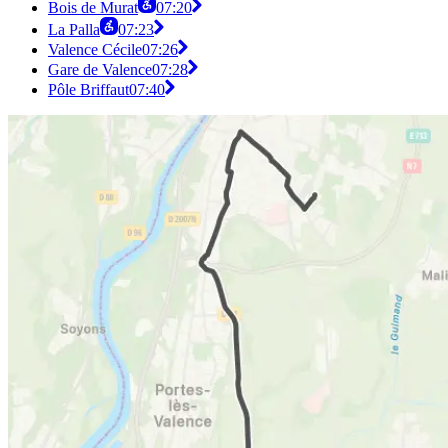
Bois de Murat
07:20
La Palla
07:23
Valence Cécile
07:26
Gare de Valence
07:28
Pôle Briffaut
07:40