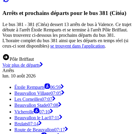
Arrêts et prochains départs pour le bus 381 (Citéa)
Le bus 381 - 381 (Citéa) dessert 13 arrêts de bus à Valence. Ce trajet
débute à l'arrêt Étoile Remparts et se termine à l'arrêt Pôle Briffaut.
Vous trouverez ci-dessous les prochains départs du bus 381.
L'horaire complet du bus 381 ainsi que les départs en temps réel (si
ceux-ci sont disponibles)
se trouvent dans l'application
.
Pôle Briffaut
Voir plus de départs
Arrêts
lun. 10 août 2026
Étoile Remparts
06:59
Beauvallon Village
07:05
Les Corneilles
07:07
Beauvallon Stade
07:08
Vicherolle
07:10
Beauvallon le Lac
07:11
Brulats
07:14
Route de Beauvallon
07:17