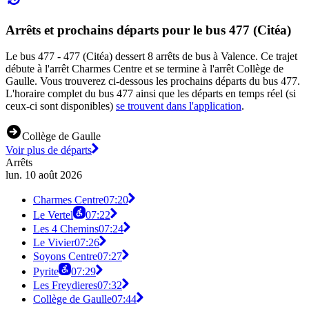
Arrêts et prochains départs pour le bus 477 (Citéa)
Le bus 477 - 477 (Citéa) dessert 8 arrêts de bus à Valence. Ce trajet
débute à l'arrêt Charmes Centre et se termine à l'arrêt Collège de
Gaulle. Vous trouverez ci-dessous les prochains départs du bus 477.
L'horaire complet du bus 477 ainsi que les départs en temps réel (si
ceux-ci sont disponibles)
se trouvent dans l'application
.
Collège de Gaulle
Voir plus de départs
Arrêts
lun. 10 août 2026
Charmes Centre
07:20
Le Vertel
07:22
Les 4 Chemins
07:24
Le Vivier
07:26
Soyons Centre
07:27
Pyrite
07:29
Les Freydieres
07:32
Collège de Gaulle
07:44