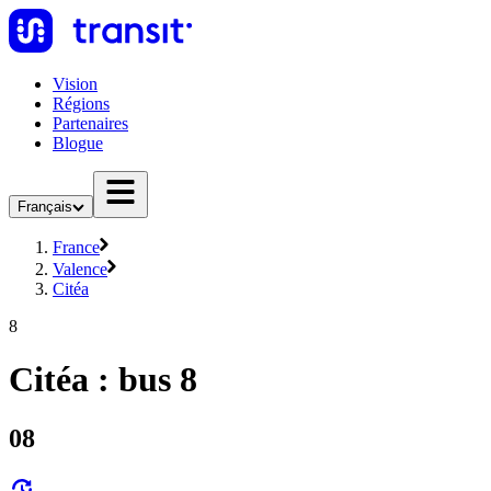
Vision
Régions
Partenaires
Blogue
Français
France
Valence
Citéa
8
Citéa : bus 8
08