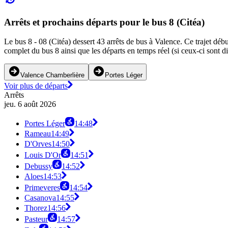
Arrêts et prochains départs pour le bus 8 (Citéa)
Le bus 8 - 08 (Citéa) dessert 43 arrêts de bus à Valence. Ce trajet déb
complet du bus 8 ainsi que les départs en temps réel (si ceux-ci sont d
Valence Chamberlière
Portes Léger
Voir plus de départs
Arrêts
jeu. 6 août 2026
Portes Léger
14:48
Rameau
14:49
D'Orves
14:50
Louis D'Or
14:51
Debussy
14:52
Aloes
14:53
Primeveres
14:54
Casanova
14:55
Thorez
14:56
Pasteur
14:57