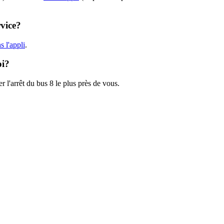
rvice?
 l'appli
.
oi?
r l'arrêt du bus 8 le plus près de vous.