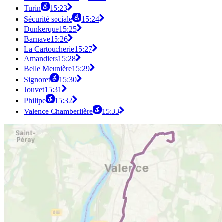
Turin
15:23
Sécurité sociale
15:24
Dunkerque
15:25
Barnave
15:26
La Cartoucherie
15:27
Amandiers
15:28
Belle Meunière
15:29
Signoret
15:30
Jouvet
15:31
Philipe
15:32
Valence Chamberlière
15:33