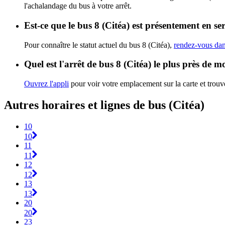
l'achalandage du bus à votre arrêt.
Est-ce que le bus 8 (Citéa) est présentement en se
Pour connaître le statut actuel du bus 8 (Citéa),
rendez-vous dans
Quel est l'arrêt de bus 8 (Citéa) le plus près de m
Ouvrez l'appli
pour voir votre emplacement sur la carte et trouve
Autres horaires et lignes de bus (Citéa)
10
10
11
11
12
12
13
13
20
20
23