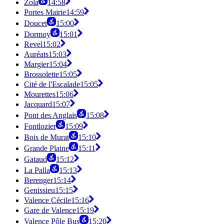
Zola
14:58
Portes Mairie
14:59
Doucet
15:00
Dormoy
15:01
Revel
15:02
Auréats
15:03
Margier
15:04
Brossolette
15:05
Cité de l'Escalade
15:05
Mourettes
15:06
Jacquard
15:07
Pont des Anglais
15:08
Fontlozier
15:09
Bois de Murat
15:10
Grande Plaine
15:11
Gataud
15:12
La Palla
15:13
Berenger
15:14
Genissieu
15:15
Valence Cécile
15:16
Gare de Valence
15:19
Valence Pôle Bus
15:20