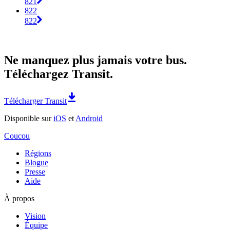
821
822
822
Ne manquez plus jamais votre bus.
Téléchargez Transit.
Télécharger Transit
Disponible sur
iOS
et
Android
Coucou
Régions
Blogue
Presse
Aide
À propos
Vision
Équipe