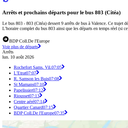
Arrêts et prochains départs pour le bus 803 (Citéa)
Le bus 803 - 803 (Citéa) dessert 9 arrêts de bus à Valence. Ce trajet d
L'horaire complet du bus 803 ainsi que les départs en temps réel (si c
BDP Coll.De l'Europe
Voir plus de départs
Arrêts
lun. 10 août 2026
Rochefort Sams. Vil.
07:05
L'Etrat
07:07
R. Samson les Buis
07:08
St Mamans
07:10
Papelissier
07:12
Riousset
07:13
Centre aéré
07:14
Quartier Canard
07:15
BDP Coll.De l'Europe
07:35