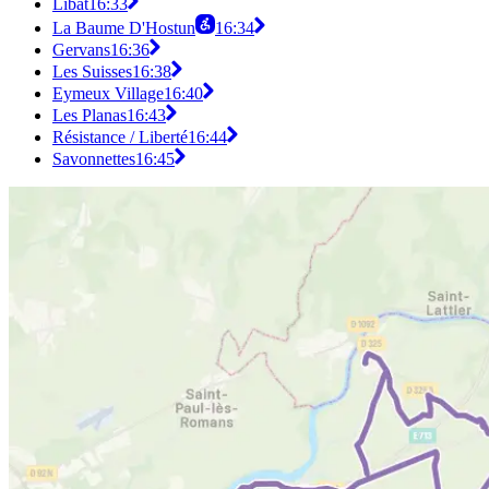
Libat
16:33
La Baume D'Hostun
16:34
Gervans
16:36
Les Suisses
16:38
Eymeux Village
16:40
Les Planas
16:43
Résistance / Liberté
16:44
Savonnettes
16:45