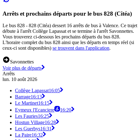
Arrêts et prochains départs pour le bus 828 (Citéa)
Le bus 828 - 828 (Citéa) dessert 16 arrêts de bus à Valence. Ce trajet
débute à l'arrêt Collège Lapassat et se termine à l'arrêt Savonnettes.
Vous trouverez ci-dessous les prochains départs du bus 828.
L'horaire complet du bus 828 ainsi que les départs en temps réel (si
ceux-ci sont disponibles)
se trouvent dans l'application
.
Savonnettes
Voir plus de départs
Arrêts
lun. 10 août 2026
Collège Lapassat
16:05
Barrage
16:13
Le Martinet
16:15
Eymeux l'Ecanciere
16:20
Les Fauries
16:25
Hostun Village
16:28
Les Guerbys
16:31
La Paire
16:32