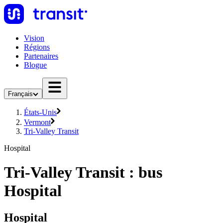
Vision
Régions
Partenaires
Blogue
Français
États-Unis
Vermont
Tri-Valley Transit
Hospital
Tri-Valley Transit : bus
Hospital
Hospital