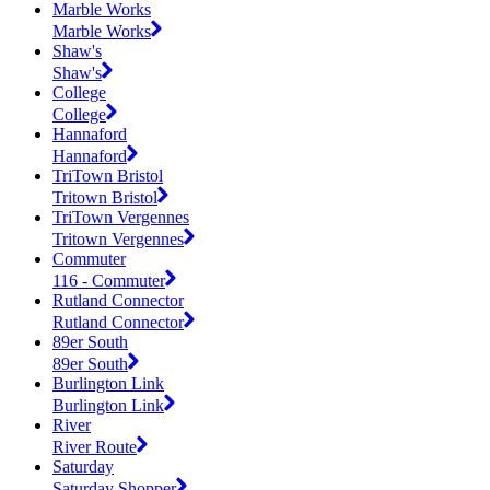
Marble Works
Marble Works
Shaw's
Shaw's
College
College
Hannaford
Hannaford
TriTown Bristol
Tritown Bristol
TriTown Vergennes
Tritown Vergennes
Commuter
116 - Commuter
Rutland Connector
Rutland Connector
89er South
89er South
Burlington Link
Burlington Link
River
River Route
Saturday
Saturday Shopper