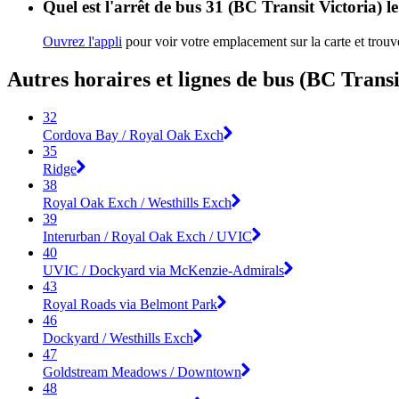
Quel est l'arrêt de bus 31 (BC Transit Victoria) l
Ouvrez l'appli
pour voir votre emplacement sur la carte et trouve
Autres horaires et lignes de bus (BC Transi
32
Cordova Bay / Royal Oak Exch
35
Ridge
38
Royal Oak Exch / Westhills Exch
39
Interurban / Royal Oak Exch / UVIC
40
UVIC / Dockyard via McKenzie-Admirals
43
Royal Roads via Belmont Park
46
Dockyard / Westhills Exch
47
Goldstream Meadows / Downtown
48