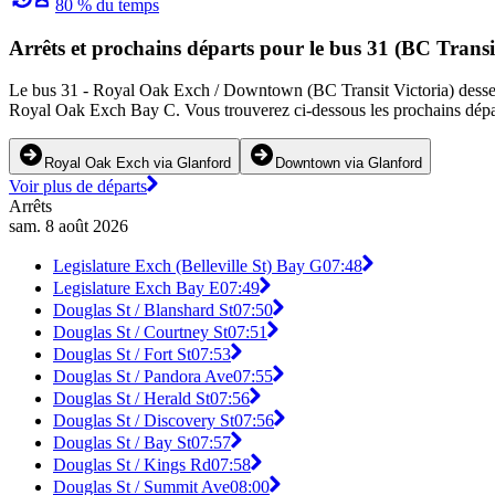
80 % du temps
Arrêts et prochains départs pour le bus 31 (BC Transi
Le bus 31 - Royal Oak Exch / Downtown (BC Transit Victoria) dessert 35
Royal Oak Exch Bay C. Vous trouverez ci-dessous les prochains départs
Royal Oak Exch via Glanford
Downtown via Glanford
Voir plus de départs
Arrêts
sam. 8 août 2026
Legislature Exch (Belleville St) Bay G
07:48
Legislature Exch Bay E
07:49
Douglas St / Blanshard St
07:50
Douglas St / Courtney St
07:51
Douglas St / Fort St
07:53
Douglas St / Pandora Ave
07:55
Douglas St / Herald St
07:56
Douglas St / Discovery St
07:56
Douglas St / Bay St
07:57
Douglas St / Kings Rd
07:58
Douglas St / Summit Ave
08:00