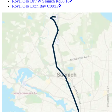
Royal Oak Dr / W Saanich Rd
08:16
Royal Oak Exch Bay C
08:17