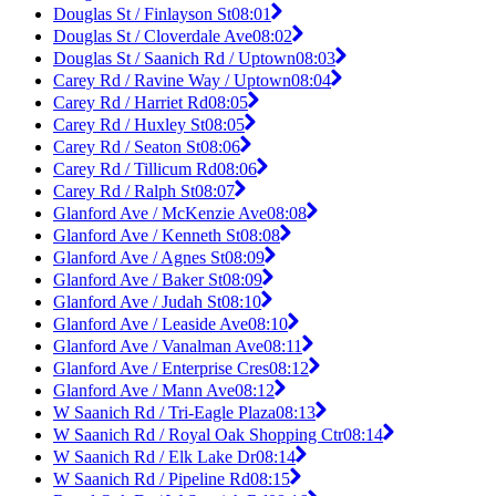
Douglas St / Finlayson St
08:01
Douglas St / Cloverdale Ave
08:02
Douglas St / Saanich Rd / Uptown
08:03
Carey Rd / Ravine Way / Uptown
08:04
Carey Rd / Harriet Rd
08:05
Carey Rd / Huxley St
08:05
Carey Rd / Seaton St
08:06
Carey Rd / Tillicum Rd
08:06
Carey Rd / Ralph St
08:07
Glanford Ave / McKenzie Ave
08:08
Glanford Ave / Kenneth St
08:08
Glanford Ave / Agnes St
08:09
Glanford Ave / Baker St
08:09
Glanford Ave / Judah St
08:10
Glanford Ave / Leaside Ave
08:10
Glanford Ave / Vanalman Ave
08:11
Glanford Ave / Enterprise Cres
08:12
Glanford Ave / Mann Ave
08:12
W Saanich Rd / Tri-Eagle Plaza
08:13
W Saanich Rd / Royal Oak Shopping Ctr
08:14
W Saanich Rd / Elk Lake Dr
08:14
W Saanich Rd / Pipeline Rd
08:15