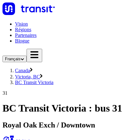
Vision
Régions
Partenaires
Blogue
Français
Canada
Victoria, BC
BC Transit Victoria
31
BC Transit Victoria : bus 31
Royal Oak Exch / Downtown