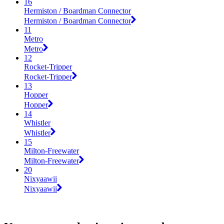
16
Hermiston / Boardman Connector
Hermiston / Boardman Connector
11
Metro
Metro
12
Rocket-Tripper
Rocket-Tripper
13
Hopper
Hopper
14
Whistler
Whistler
15
Milton-Freewater
Milton-Freewater
20
Nixyaawii
Nixyaawii