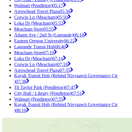
Walmart (Pendleton)
05:17
Arrowhead Travel Plaza
05:30
Corwin Ln (Meacham)
05:50
Loka Dr (Meacham)
05:52
Meacham Store
05:55
Adams Ave / 2nd St (Lagrande)
06:18
Eastern Oregon University
06:22
Lagrande Transit Hub
06:40
Meacham Store
07:10
Loka Dr (Meacham)
07:14
Corwin Ln (Meacham)
07:18
Arrowhead Travel Plaza
07:35
Kayak Transit Hub (Behind Nixyaawii Governance Ctr
)
07:38
Til Taylor Park (Pendleton)
07:47
City Hall / Library (Pendleton)
07:51
Walmart (Pendleton)
07:55
Kayak Transit Hub (Behind Nixyaawii Governance Ctr
)
08:10