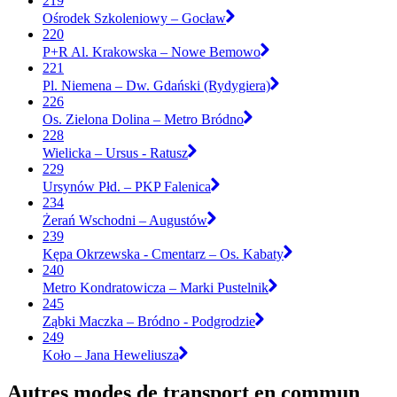
219
Ośrodek Szkoleniowy – Gocław
220
P+R Al. Krakowska – Nowe Bemowo
221
Pl. Niemena – Dw. Gdański (Rydygiera)
226
Os. Zielona Dolina – Metro Bródno
228
Wielicka – Ursus - Ratusz
229
Ursynów Płd. – PKP Falenica
234
Żerań Wschodni – Augustów
239
Kępa Okrzewska - Cmentarz – Os. Kabaty
240
Metro Kondratowicza – Marki Pustelnik
245
Ząbki Maczka – Bródno - Podgrodzie
249
Koło – Jana Heweliusza
Autres modes de transport en commun