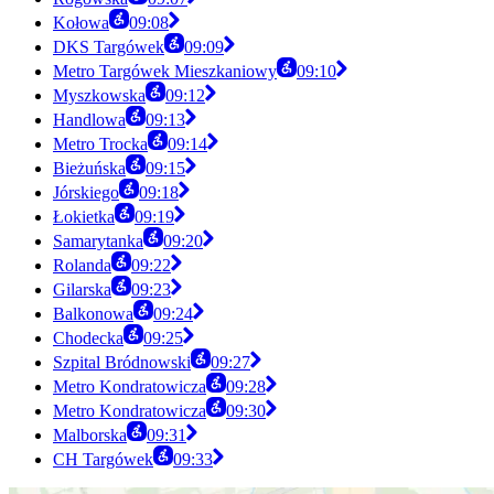
Kołowa
09:08
DKS Targówek
09:09
Metro Targówek Mieszkaniowy
09:10
Myszkowska
09:12
Handlowa
09:13
Metro Trocka
09:14
Bieżuńska
09:15
Jórskiego
09:18
Łokietka
09:19
Samarytanka
09:20
Rolanda
09:22
Gilarska
09:23
Balkonowa
09:24
Chodecka
09:25
Szpital Bródnowski
09:27
Metro Kondratowicza
09:28
Metro Kondratowicza
09:30
Malborska
09:31
CH Targówek
09:33