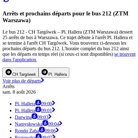
Arrêts et prochains départs pour le bus 212 (ZTM
Warszawa)
Le bus 212 - CH Targówek – Pl. Hallera (ZTM Warszawa) dessert
25 arrêts de bus à Warszawa. Ce trajet débute à l'arrêt Pl. Hallera et
se termine à l'arrêt CH Targówek. Vous trouverez ci-dessous les
prochains départs du bus 212. L'horaire complet du bus 212 ainsi
que les départs en temps réel (si ceux-ci sont disponibles)
se trouvent
dans l'application
.
CH Targówek
Pl. Hallera
Voir plus de départs
Arrêts
sam. 8 août 2026
Pl. Hallera
09:00
Pl. Hallera
09:01
Darwina
09:03
Namysłowska
09:04
Rondo Żaba
09:06
Rogowska
09:07