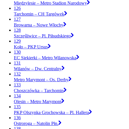
Międzylesie – Metro Stadion Narodowy
126
Tarchomin – CH Targówek
127
Browarna – Nowe Włochy
128
Szczęśliwice – Pl. Piłsudskiego
129
Koło – PKP Ursus
130
EC Siekierki – Metro Wilanowska
131
Wilanów – Dw. Centralny
132
Metro Marymont – Os. Derby
133
Choszczówka – Tarchomin
134
Olesin – Metro Marymont
135
PKP Olszynka Grochowska – Pl. Hallera
136
Ostroroga – Natolin Płn.
138