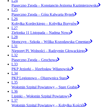
L24
Piaseczno Zgoda – Konstancin-Jeziorna Kazimierzowska
L25
Piaseczno Zgoda – Góra Kalwaria Rynek
L26
Kobyłka Kordeckiego – Kobyłka Borysów
L27
Zielonka 11 Listopada – Nadma Nowa
L28
Słomczyn - Szkoła – Wólka Kozodawska Cmentarz
L31
Nieporęt Pl. Wolności – Radzymin Głowackiego
L32
Piaseczno Zgoda – Grochowa
L33
PKP Jeziorki – Józefosław Wilanowska
L34
PKP Legionowo – Olszewnica Stara
L35
Wołomin Szpital Powiatowy – Stare Grabie
L36
Lipinki – Wołomin Szpital Powiatowy
L37
Wołomin Szpital Powiatowy – Kobyłka Kościół