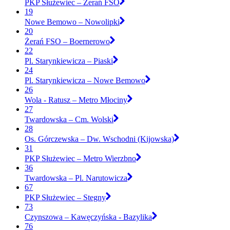
PKP Służewiec – Żerań FSO
19
Nowe Bemowo – Nowolipki
20
Żerań FSO – Boernerowo
22
Pl. Starynkiewicza – Piaski
24
Pl. Starynkiewicza – Nowe Bemowo
26
Wola - Ratusz – Metro Młociny
27
Twardowska – Cm. Wolski
28
Os. Górczewska – Dw. Wschodni (Kijowska)
31
PKP Służewiec – Metro Wierzbno
36
Twardowska – Pl. Narutowicza
67
PKP Służewiec – Stegny
73
Czynszowa – Kawęczyńska - Bazylika
76