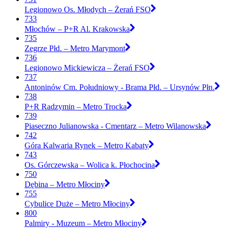
Legionowo Os. Młodych – Żerań FSO
733
Młochów – P+R Al. Krakowska
735
Zegrze Płd. – Metro Marymont
736
Legionowo Mickiewicza – Żerań FSO
737
Antoninów Cm. Południowy - Brama Płd. – Ursynów Płn.
738
P+R Radzymin – Metro Trocka
739
Piaseczno Julianowska - Cmentarz – Metro Wilanowska
742
Góra Kalwaria Rynek – Metro Kabaty
743
Os. Górczewska – Wolica k. Płochocina
750
Dębina – Metro Młociny
755
Cybulice Duże – Metro Młociny
800
Palmiry - Muzeum – Metro Młociny