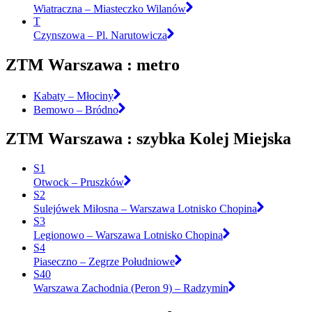
Wiatraczna – Miasteczko Wilanów
T
Czynszowa – Pl. Narutowicza
ZTM Warszawa : metro
Kabaty – Młociny
Bemowo – Bródno
ZTM Warszawa : szybka Kolej Miejska
S1
Otwock – Pruszków
S2
Sulejówek Miłosna – Warszawa Lotnisko Chopina
S3
Legionowo – Warszawa Lotnisko Chopina
S4
Piaseczno – Zegrze Południowe
S40
Warszawa Zachodnia (Peron 9) – Radzymin