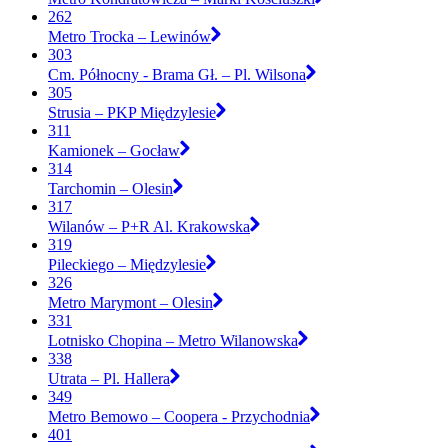
262
Metro Trocka – Lewinów
303
Cm. Północny - Brama Gł. – Pl. Wilsona
305
Strusia – PKP Międzylesie
311
Kamionek – Gocław
314
Tarchomin – Olesin
317
Wilanów – P+R Al. Krakowska
319
Pileckiego – Międzylesie
326
Metro Marymont – Olesin
331
Lotnisko Chopina – Metro Wilanowska
338
Utrata – Pl. Hallera
349
Metro Bemowo – Coopera - Przychodnia
401