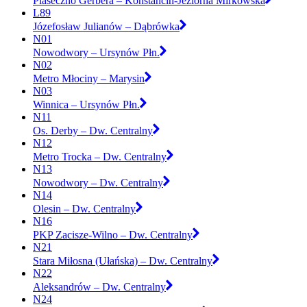
Piaseczno Gerbera – Konstancin-Jeziorna Mirkowska
L89
Józefosław Julianów – Dąbrówka
N01
Nowodwory – Ursynów Płn.
N02
Metro Młociny – Marysin
N03
Winnica – Ursynów Płn.
N11
Os. Derby – Dw. Centralny
N12
Metro Trocka – Dw. Centralny
N13
Nowodwory – Dw. Centralny
N14
Olesin – Dw. Centralny
N16
PKP Zacisze-Wilno – Dw. Centralny
N21
Stara Miłosna (Ułańska) – Dw. Centralny
N22
Aleksandrów – Dw. Centralny
N24