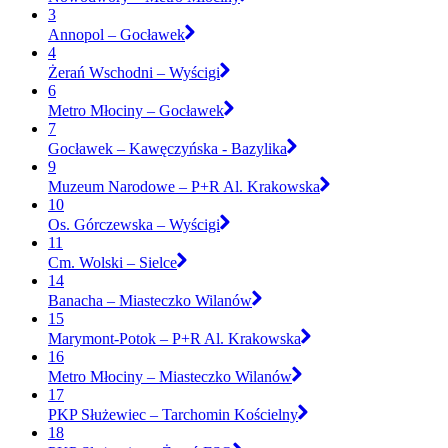
3
Annopol – Gocławek
4
Żerań Wschodni – Wyścigi
6
Metro Młociny – Gocławek
7
Gocławek – Kawęczyńska - Bazylika
9
Muzeum Narodowe – P+R Al. Krakowska
10
Os. Górczewska – Wyścigi
11
Cm. Wolski – Sielce
14
Banacha – Miasteczko Wilanów
15
Marymont-Potok – P+R Al. Krakowska
16
Metro Młociny – Miasteczko Wilanów
17
PKP Służewiec – Tarchomin Kościelny
18