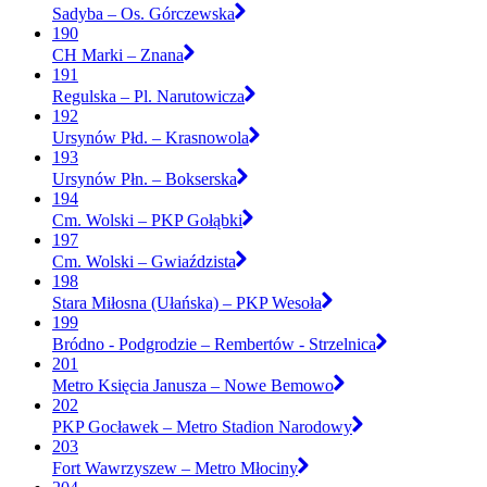
Sadyba – Os. Górczewska
190
CH Marki – Znana
191
Regulska – Pl. Narutowicza
192
Ursynów Płd. – Krasnowola
193
Ursynów Płn. – Bokserska
194
Cm. Wolski – PKP Gołąbki
197
Cm. Wolski – Gwiaździsta
198
Stara Miłosna (Ułańska) – PKP Wesoła
199
Bródno - Podgrodzie – Rembertów - Strzelnica
201
Metro Księcia Janusza – Nowe Bemowo
202
PKP Gocławek – Metro Stadion Narodowy
203
Fort Wawrzyszew – Metro Młociny