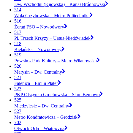
Dw. Wschodni (Kijowska) – Kanał Bródnowski
514
Wola Grzybowska – Metro Politechnika
516
Żerań FSO – Nowodwory
517
Pl. Trzech Krzyży – Ursus-Niedźwiadek
518
Bielańska – Nowodwory
519
Powsin - Park Kultury – Metro Wilanowska
520
Marysin – Dw. Centralny
521
Falenica – Emilii Plater
523
PKP Olszynka Grochowska – Stare Bemowo
525
Międzylesie – Dw. Centralny
527
Metro Kondratowicza – Grodzisk
702
Otwock Orla – Wiatraczna