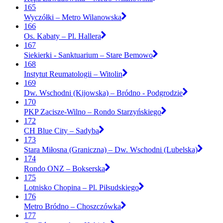
165
Wyczółki – Metro Wilanowska
166
Os. Kabaty – Pl. Hallera
167
Siekierki - Sanktuarium – Stare Bemowo
168
Instytut Reumatologii – Witolin
169
Dw. Wschodni (Kijowska) – Bródno - Podgrodzie
170
PKP Zacisze-Wilno – Rondo Starzyńskiego
172
CH Blue City – Sadyba
173
Stara Miłosna (Graniczna) – Dw. Wschodni (Lubelska)
174
Rondo ONZ – Bokserska
175
Lotnisko Chopina – Pl. Piłsudskiego
176
Metro Bródno – Choszczówka
177