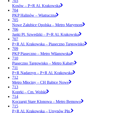
703
Kosów – P+R Al. Krakowska
704
PKP Halinów – Wiatraczna
705
Nowe Załubice Opolska – Metro Marymont
706
Janki Pl. Szwedzki – P+R Al. Krakowska
707
P+R Al. Krakowska – Piaseczno Targowisko
709
PKP Piaseczno – Metro Wilanowska
710
Piaseczno Targowisko – Metro Kabaty
711
P+R Nadarzyn – P+R Al. Krakowska
712
Metro Młociny – CH Babice Nowe
713
Koprki – Cm. Wolski
714
Koczargi Stare Klonowa – Metro Bemowo
715
P+R Al. Krakowska – Ursynów Płn.