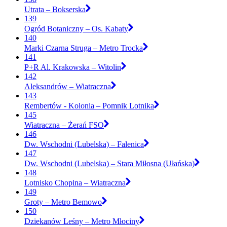
Utrata – Bokserska
139
Ogród Botaniczny – Os. Kabaty
140
Marki Czarna Struga – Metro Trocka
141
P+R Al. Krakowska – Witolin
142
Aleksandrów – Wiatraczna
143
Rembertów - Kolonia – Pomnik Lotnika
145
Wiatraczna – Żerań FSO
146
Dw. Wschodni (Lubelska) – Falenica
147
Dw. Wschodni (Lubelska) – Stara Miłosna (Ułańska)
148
Lotnisko Chopina – Wiatraczna
149
Groty – Metro Bemowo
150
Dziekanów Leśny – Metro Młociny