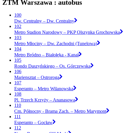
ZTM Warszawa : autobus
100
Dw. Centralny – Dw. Centralny
102
Metro Stadion Narodowy – PKP Olszynka Grochowska
103
Metro Młociny – Dw. Zachodni (Tunelowa)
104
Metro Bródno – Białołęka - Kanał
105
Rondo Daszyńskiego – Os. Górczewska
106
Mariensztat – Ostroroga
107
Esperanto – Metro Wilanowska
108
Pl. Trzech Krzyży – Ananasowa
110
Cm. Północny - Brama Zach. – Metro Marymont
111
Esperanto – Gocław
112