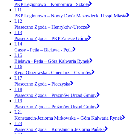
PKP Legionowo – Komornica - Szkoła
L11
PKP Legionowo – Nowy Dwór Mazowiecki Urząd Miasta
L12
Piaseczno Zgoda – Henryków-Urocze
L13
Piaseczno Zgoda – PKP Zalesie Górne
L14
Gassy - Pętla – Bielawa - Pętla
L15
Bielawa - Pętla – Góra Kalwaria Rynek
L16
Kępa Okrzewska - Cmentarz – Czarnów
L17
Piaseczno Zgoda – Pieczyska
L18
Piaseczno Zgoda – Prażmów Urząd Gminy
L19
Piaseczno Zgoda – Prażmów Urząd Gminy
L21
Konstancin-Jeziorna Mirkowska – Góra Kalwaria Rynek
L23
Piaseczno Zgoda – Konstancin-Jeziorna Pańska