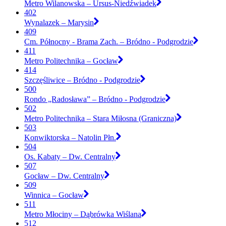
Metro Wilanowska – Ursus-Niedźwiadek
402
Wynalazek – Marysin
409
Cm. Północny - Brama Zach. – Bródno - Podgrodzie
411
Metro Politechnika – Gocław
414
Szczęśliwice – Bródno - Podgrodzie
500
Rondo „Radosława” – Bródno - Podgrodzie
502
Metro Politechnika – Stara Miłosna (Graniczna)
503
Konwiktorska – Natolin Płn.
504
Os. Kabaty – Dw. Centralny
507
Gocław – Dw. Centralny
509
Winnica – Gocław
511
Metro Młociny – Dąbrówka Wiślana
512