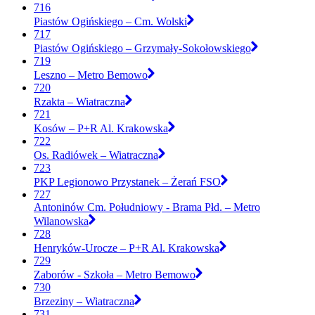
716
Piastów Ogińskiego – Cm. Wolski
717
Piastów Ogińskiego – Grzymały-Sokołowskiego
719
Leszno – Metro Bemowo
720
Rzakta – Wiatraczna
721
Kosów – P+R Al. Krakowska
722
Os. Radiówek – Wiatraczna
723
PKP Legionowo Przystanek – Żerań FSO
727
Antoninów Cm. Południowy - Brama Płd. – Metro
Wilanowska
728
Henryków-Urocze – P+R Al. Krakowska
729
Zaborów - Szkoła – Metro Bemowo
730
Brzeziny – Wiatraczna
731