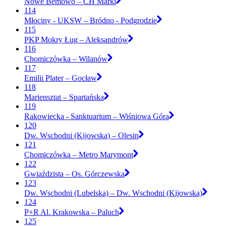
Nowe Bemowo – CH Marki
114
Młociny - UKSW – Bródno - Podgrodzie
115
PKP Mokry Ług – Aleksandrów
116
Chomiczówka – Wilanów
117
Emilii Plater – Gocław
118
Mariensztat – Spartańska
119
Rakowiecka - Sanktuarium – Wiśniowa Góra
120
Dw. Wschodni (Kijowska) – Olesin
121
Chomiczówka – Metro Marymont
122
Gwiaździsta – Os. Górczewska
123
Dw. Wschodni (Lubelska) – Dw. Wschodni (Kijowska)
124
P+R Al. Krakowska – Paluch
125