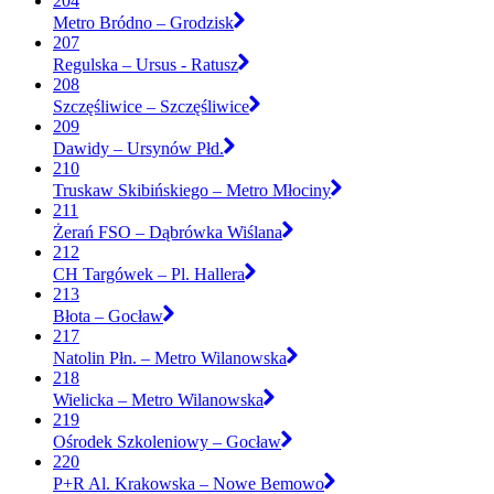
204
Metro Bródno – Grodzisk
207
Regulska – Ursus - Ratusz
208
Szczęśliwice – Szczęśliwice
209
Dawidy – Ursynów Płd.
210
Truskaw Skibińskiego – Metro Młociny
211
Żerań FSO – Dąbrówka Wiślana
212
CH Targówek – Pl. Hallera
213
Błota – Gocław
217
Natolin Płn. – Metro Wilanowska
218
Wielicka – Metro Wilanowska
219
Ośrodek Szkoleniowy – Gocław
220
P+R Al. Krakowska – Nowe Bemowo