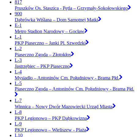
817
Pruszków Os. Staszica - Pętla – Grzymały-Sokołowskiego
900
Dąbrówka Wiślana – Dom Samotnej Matki
E-1
Metro Stadion Narodowy – Gocław
L-1
PKP Piaseczno – Janki Pl. Szwedzki
L-2
Piaseczno Zgoda – Złotokłos
L-3
Jastrzębiec – PKP Piaseczno
L-4
Mysiadło – Antoninów Cm. Południowy - Brama Płd.
L-5
Piaseczno Zgoda – Antoninów Cm. Południowy - Brama Płd.
L-7
Winnica – Nowy Dwór Mazowiecki Urząd Miasta
L-8
PKP Legionowo – PKP Dąbkowizna
L-9
PKP Legionowo – Wieliszew - Plaża
L10