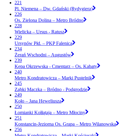
221
Pl. Niemena – Dw. Gdański (Rydygiera)
226
Os. Zielona Dolina – Metro Bródno
228
Wielicka – Ursus - Ratusz
229
Ursynów Płd. – PKP Falenica
234
Żerań Wschodni – Augustów
239
Kępa Okrzewska - Cmentarz – Os. Kabaty
240
Metro Kondratowicza – Marki Pustelnik
245
Ząbki Maczka – Bródno - Podgrodzie
249
Koło – Jana Heweliusza
250
Łomianki Kołłątaja – Metro Młociny
251
Konstancin-Jeziorna Os. Grapa – Metro Wilanowska
256
Metro Kondratowicza – Marki Kościuszki