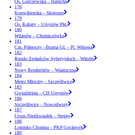
Os. Górczewska – Habicha
178
Konwiktorska – Skorosze
179
Os. Kabaty – Ursynów Płn.
180
Wilanów – Chomiczówka
181
Cm. Północny - Brama Gł. – Pl. Wilsona
182
Rondo Zesłańców Syberyjskich – Witolin
183
Nowy Rembertów – Wiatraczna
184
Metro Młociny – Szczęśliwice
185
Gwiaździsta – CH Ursynów
186
Szczęśliwice – Nowodwory
187
Ursus-Niedźwiadek – Stegny
188
Lotnisko Chopina – PKP Gocławek
189