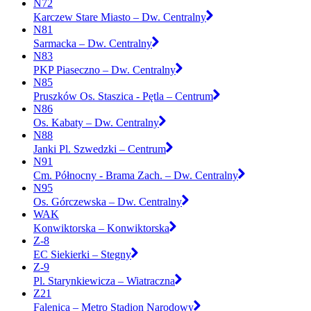
N72
Karczew Stare Miasto – Dw. Centralny
N81
Sarmacka – Dw. Centralny
N83
PKP Piaseczno – Dw. Centralny
N85
Pruszków Os. Staszica - Pętla – Centrum
N86
Os. Kabaty – Dw. Centralny
N88
Janki Pl. Szwedzki – Centrum
N91
Cm. Północny - Brama Zach. – Dw. Centralny
N95
Os. Górczewska – Dw. Centralny
WAK
Konwiktorska – Konwiktorska
Z-8
EC Siekierki – Stegny
Z-9
Pl. Starynkiewicza – Wiatraczna
Z21
Falenica – Metro Stadion Narodowy