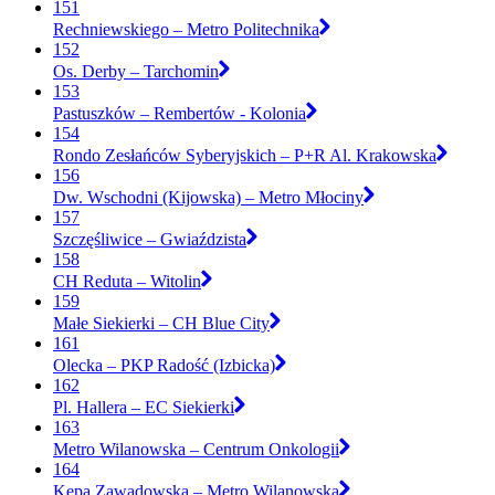
151
Rechniewskiego – Metro Politechnika
152
Os. Derby – Tarchomin
153
Pastuszków – Rembertów - Kolonia
154
Rondo Zesłańców Syberyjskich – P+R Al. Krakowska
156
Dw. Wschodni (Kijowska) – Metro Młociny
157
Szczęśliwice – Gwiaździsta
158
CH Reduta – Witolin
159
Małe Siekierki – CH Blue City
161
Olecka – PKP Radość (Izbicka)
162
Pl. Hallera – EC Siekierki
163
Metro Wilanowska – Centrum Onkologii
164
Kępa Zawadowska – Metro Wilanowska