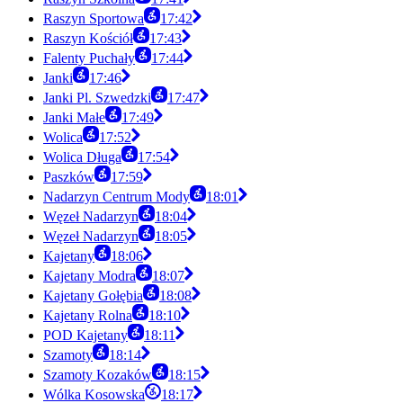
Raszyn Sportowa
17:42
Raszyn Kościół
17:43
Falenty Puchały
17:44
Janki
17:46
Janki Pl. Szwedzki
17:47
Janki Małe
17:49
Wolica
17:52
Wolica Długa
17:54
Paszków
17:59
Nadarzyn Centrum Mody
18:01
Węzeł Nadarzyn
18:04
Węzeł Nadarzyn
18:05
Kajetany
18:06
Kajetany Modra
18:07
Kajetany Gołębia
18:08
Kajetany Rolna
18:10
POD Kajetany
18:11
Szamoty
18:14
Szamoty Kozaków
18:15
Wólka Kosowska
18:17