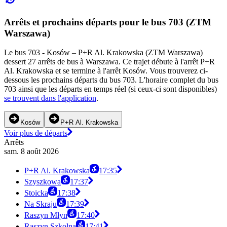
Arrêts et prochains départs pour le bus 703 (ZTM
Warszawa)
Le bus 703 - Kosów – P+R Al. Krakowska (ZTM Warszawa)
dessert 27 arrêts de bus à Warszawa. Ce trajet débute à l'arrêt P+R
Al. Krakowska et se termine à l'arrêt Kosów. Vous trouverez ci-
dessous les prochains départs du bus 703. L'horaire complet du bus
703 ainsi que les départs en temps réel (si ceux-ci sont disponibles)
se trouvent dans l'application
.
Kosów
P+R Al. Krakowska
Voir plus de départs
Arrêts
sam. 8 août 2026
P+R Al. Krakowska
17:35
Szyszkowa
17:37
Stoicka
17:38
Na Skraju
17:39
Raszyn Młyn
17:40
Raszyn Szkolna
17:41