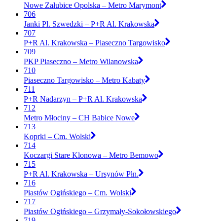
Nowe Załubice Opolska – Metro Marymont
706
Janki Pl. Szwedzki – P+R Al. Krakowska
707
P+R Al. Krakowska – Piaseczno Targowisko
709
PKP Piaseczno – Metro Wilanowska
710
Piaseczno Targowisko – Metro Kabaty
711
P+R Nadarzyn – P+R Al. Krakowska
712
Metro Młociny – CH Babice Nowe
713
Koprki – Cm. Wolski
714
Koczargi Stare Klonowa – Metro Bemowo
715
P+R Al. Krakowska – Ursynów Płn.
716
Piastów Ogińskiego – Cm. Wolski
717
Piastów Ogińskiego – Grzymały-Sokołowskiego
719