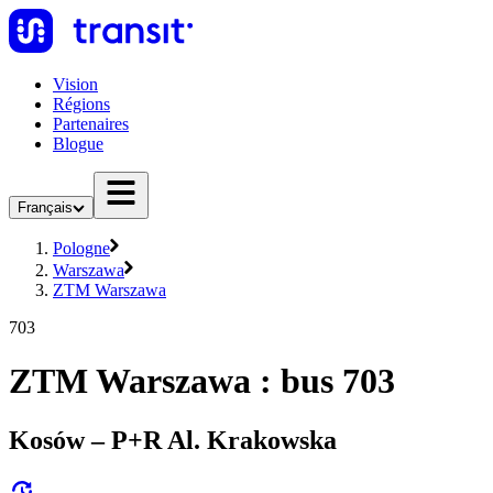
Vision
Régions
Partenaires
Blogue
Français
Pologne
Warszawa
ZTM Warszawa
703
ZTM Warszawa : bus 703
Kosów – P+R Al. Krakowska