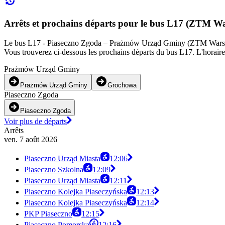
Arrêts et prochains départs pour le bus L17 (ZTM W
Le bus L17 - Piaseczno Zgoda – Prażmów Urząd Gminy (ZTM Warszawa) 
Vous trouverez ci-dessous les prochains départs du bus L17. L'horaire
Prażmów Urząd Gminy
Prażmów Urząd Gminy
Grochowa
Piaseczno Zgoda
Piaseczno Zgoda
Voir plus de départs
Arrêts
ven. 7 août 2026
Piaseczno Urząd Miasta
12:06
Piaseczno Szkolna
12:09
Piaseczno Urząd Miasta
12:11
Piaseczno Kolejka Piaseczyńska
12:13
Piaseczno Kolejka Piaseczyńska
12:14
PKP Piaseczno
12:15
Piaseczno Pomorska
12:16