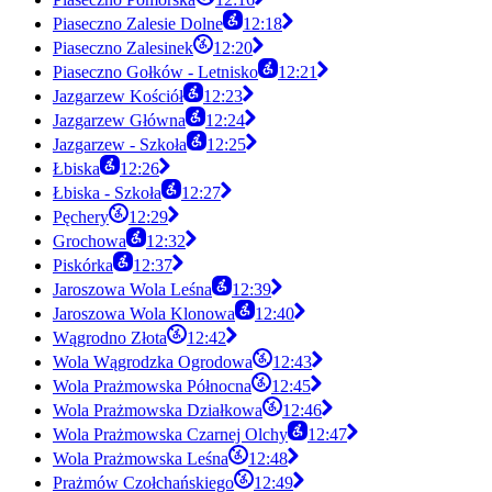
Piaseczno Zalesie Dolne
12:18
Piaseczno Zalesinek
12:20
Piaseczno Gołków - Letnisko
12:21
Jazgarzew Kościół
12:23
Jazgarzew Główna
12:24
Jazgarzew - Szkoła
12:25
Łbiska
12:26
Łbiska - Szkoła
12:27
Pęchery
12:29
Grochowa
12:32
Piskórka
12:37
Jaroszowa Wola Leśna
12:39
Jaroszowa Wola Klonowa
12:40
Wągrodno Złota
12:42
Wola Wągrodzka Ogrodowa
12:43
Wola Prażmowska Północna
12:45
Wola Prażmowska Działkowa
12:46
Wola Prażmowska Czarnej Olchy
12:47
Wola Prażmowska Leśna
12:48
Prażmów Czołchańskiego
12:49