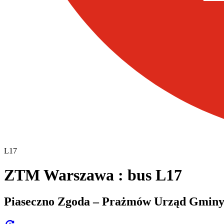
L17
ZTM Warszawa : bus L17
Piaseczno Zgoda – Prażmów Urząd Gmin