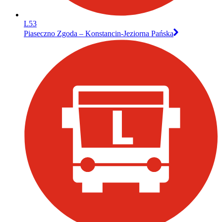
L53
Piaseczno Zgoda – Konstancin-Jeziorna Pańska