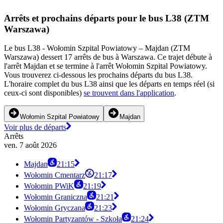
Arrêts et prochains départs pour le bus L38 (ZTM
Warszawa)
Le bus L38 - Wołomin Szpital Powiatowy – Majdan (ZTM
Warszawa) dessert 17 arrêts de bus à Warszawa. Ce trajet débute à
l'arrêt Majdan et se termine à l'arrêt Wołomin Szpital Powiatowy.
Vous trouverez ci-dessous les prochains départs du bus L38.
L'horaire complet du bus L38 ainsi que les départs en temps réel (si
ceux-ci sont disponibles)
se trouvent dans l'application
.
Wołomin Szpital Powiatowy
Majdan
Voir plus de départs
Arrêts
ven. 7 août 2026
Majdan
21:15
Wołomin Cmentarz
21:17
Wołomin PWiK
21:19
Wołomin Graniczna
21:21
Wołomin Gryczana
21:23
Wołomin Partyzantów - Szkoła
21:24