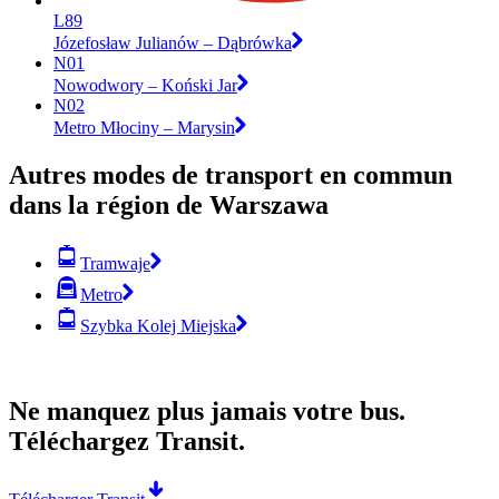
L89
Józefosław Julianów – Dąbrówka
N01
Nowodwory – Koński Jar
N02
Metro Młociny – Marysin
Autres modes de transport en commun
dans la région de Warszawa
Tramwaje
Metro
Szybka Kolej Miejska
Ne manquez plus jamais votre bus.
Téléchargez Transit.