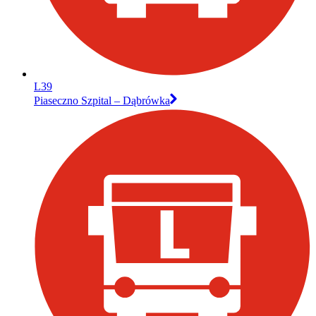
L39
Piaseczno Szpital – Dąbrówka