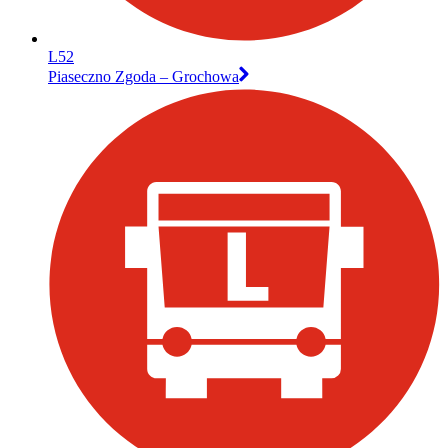
L52
Piaseczno Zgoda – Grochowa