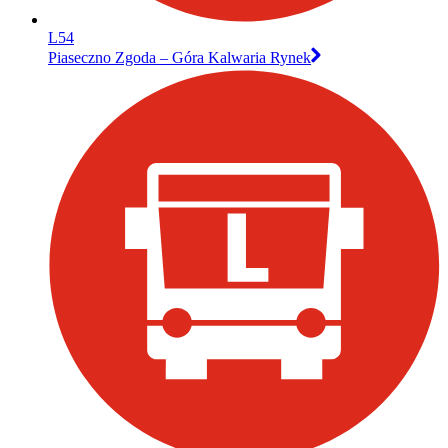
L54
Piaseczno Zgoda – Góra Kalwaria Rynek