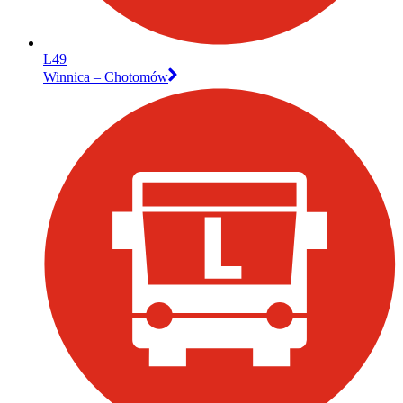
L49
Winnica – Chotomów