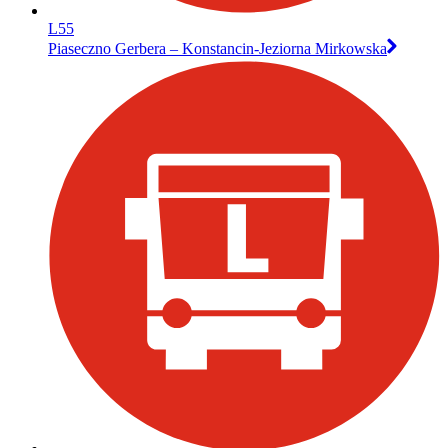
L55
Piaseczno Gerbera – Konstancin-Jeziorna Mirkowska