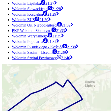
Wołomin Lipińska
21:27
Wołomin Słowackiego
21:28
Wołomin Kościelna
21:29
Wołomin ZUS
21:30
Wołomin Os. Niepodległości
21:32
PKP Wołomin Słoneczna
21:33
Wołomin Waryńskiego
21:35
Wołomin Popularna
21:37
Wołomin Piłsudskiego - Kościół
21:38
Wołomin Sasina - Liceum
21:39
Wołomin Szpital Powiatowy
21:40