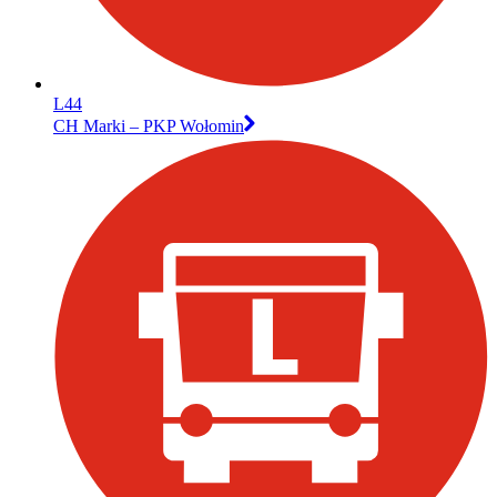
L44
CH Marki – PKP Wołomin