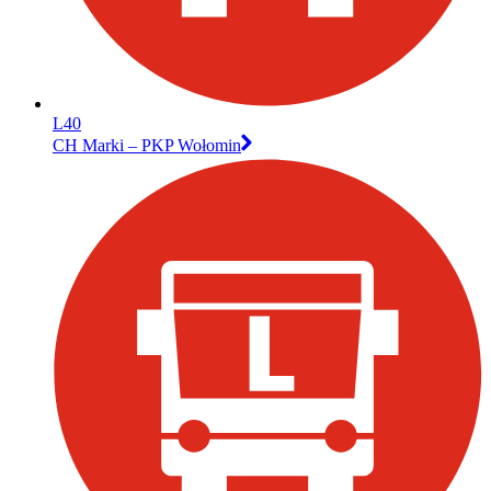
L40
CH Marki – PKP Wołomin