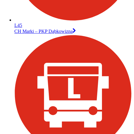
L45
CH Marki – PKP Dąbkowizna