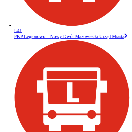
L41
PKP Legionowo – Nowy Dwór Mazowiecki Urząd Miasta