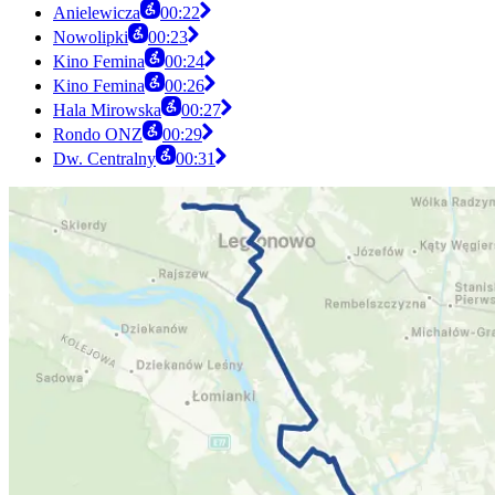
Anielewicza
00:22
Nowolipki
00:23
Kino Femina
00:24
Kino Femina
00:26
Hala Mirowska
00:27
Rondo ONZ
00:29
Dw. Centralny
00:31