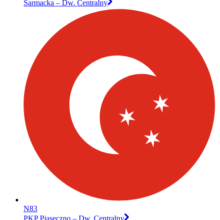
Sarmacka – Dw. Centralny
N83
PKP Piaseczno – Dw. Centralny