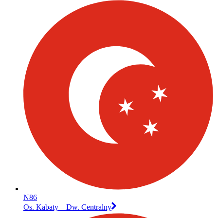
N86
Os. Kabaty – Dw. Centralny