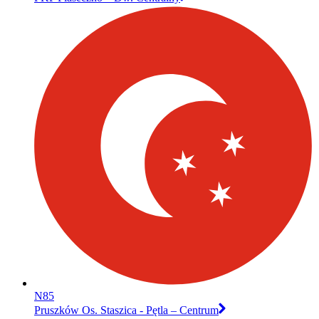
N85
Pruszków Os. Staszica - Pętla – Centrum