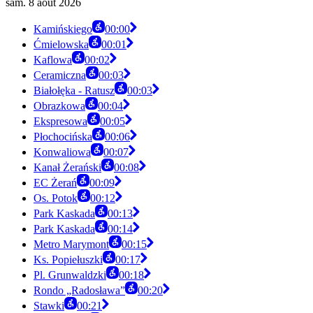
sam. 8 août 2026
Kamińskiego
00:00
Ćmielowska
00:01
Kaflowa
00:02
Ceramiczna
00:03
Białołęka - Ratusz
00:03
Obrazkowa
00:04
Ekspresowa
00:05
Płochocińska
00:06
Konwaliowa
00:07
Kanał Żerański
00:08
EC Żerań
00:09
Os. Potok
00:12
Park Kaskada
00:13
Park Kaskada
00:14
Metro Marymont
00:15
Ks. Popiełuszki
00:17
Pl. Grunwaldzki
00:18
Rondo „Radosława”
00:20
Stawki
00:21