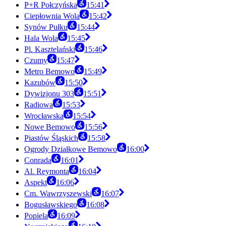
P+R Połczyńska
15:41
Ciepłownia Wola
15:42
Synów Pułku
15:44
Hala Wola
15:45
Pl. Kasztelański
15:46
Czumy
15:47
Metro Bemowo
15:49
Kazubów
15:50
Dywizjonu 303
15:51
Radiowa
15:53
Wrocławska
15:54
Nowe Bemowo
15:56
Piastów Śląskich
15:58
Ogrody Działkowe Bemowo
16:00
Conrada
16:01
Al. Reymonta
16:04
Aspekt
16:06
Cm. Wawrzyszewski
16:07
Bogusławskiego
16:08
Popiela
16:09