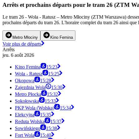
Arrêts et prochains départs pour le tram 26 (ZTM W
Le tram 26 - Wola - Ratusz – Metro Młociny (ZTM Warszawa) dessert 34
prochains départs du tram 26. L'horaire complet du tram 26 ainsi que l
Metro Młociny
Kino Femina
Voir plus de départs
Arrêts
jeu. 6 août 2026
Kino Femina
15:23
Wola - Ratusz
15:25
Okopowa
15:28
Zajezdnia Wola
15:30
Metro Płocka
15:32
Sokołowska
15:33
PKP Wola (Wolska)
15:34
Elekcyjna
15:35
Reduta Wolska
15:37
Sowińskiego
15:38
Fort Wola
15:40