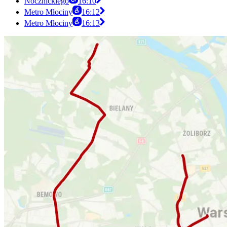
Nocznickiego
16:10
Metro Młociny
16:12
Metro Młociny
16:13