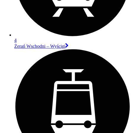
4
Żerań Wschodni – Wyścigi