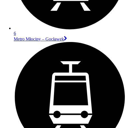
6
Metro Młociny – Gocławek