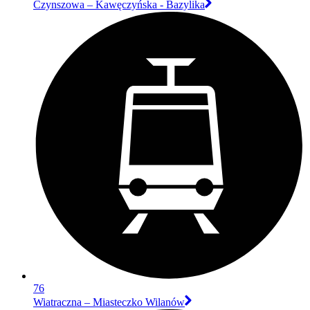
Czynszowa – Kawęczyńska - Bazylika
76
Wiatraczna – Miasteczko Wilanów