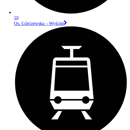
10
Os. Górczewska – Wyścigi