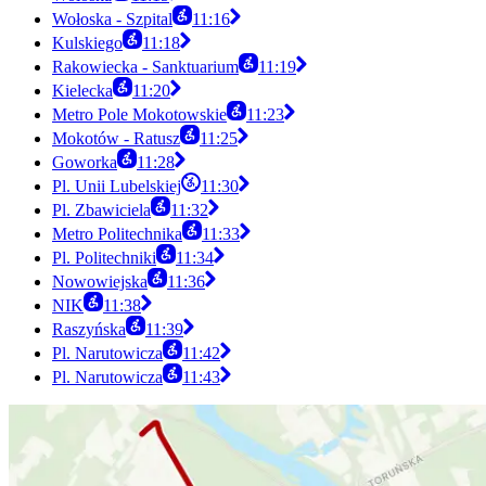
Wołoska - Szpital
11:16
Kulskiego
11:18
Rakowiecka - Sanktuarium
11:19
Kielecka
11:20
Metro Pole Mokotowskie
11:23
Mokotów - Ratusz
11:25
Goworka
11:28
Pl. Unii Lubelskiej
11:30
Pl. Zbawiciela
11:32
Metro Politechnika
11:33
Pl. Politechniki
11:34
Nowowiejska
11:36
NIK
11:38
Raszyńska
11:39
Pl. Narutowicza
11:42
Pl. Narutowicza
11:43