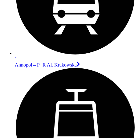
1
Annopol – P+R Al. Krakowska