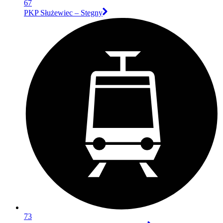
67
PKP Służewiec – Stegny
73