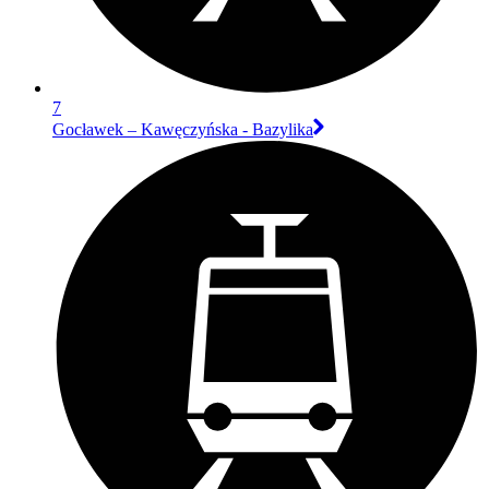
7
Gocławek – Kawęczyńska - Bazylika