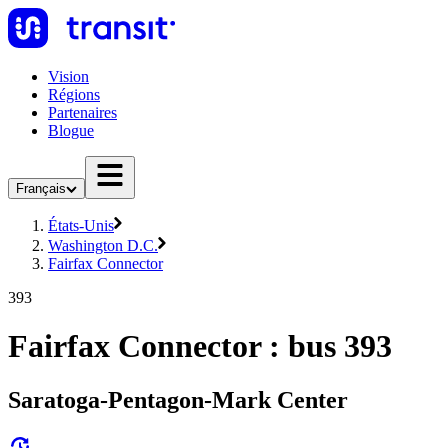
Vision
Régions
Partenaires
Blogue
Français
États-Unis
Washington D.C.
Fairfax Connector
393
Fairfax Connector : bus 393
Saratoga-Pentagon-Mark Center