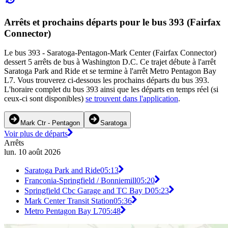
Arrêts et prochains départs pour le bus 393 (Fairfax
Connector)
Le bus 393 - Saratoga-Pentagon-Mark Center (Fairfax Connector)
dessert 5 arrêts de bus à Washington D.C. Ce trajet débute à l'arrêt
Saratoga Park and Ride et se termine à l'arrêt Metro Pentagon Bay
L7. Vous trouverez ci-dessous les prochains départs du bus 393.
L'horaire complet du bus 393 ainsi que les départs en temps réel (si
ceux-ci sont disponibles)
se trouvent dans l'application
.
Mark Ctr - Pentagon
Saratoga
Voir plus de départs
Arrêts
lun. 10 août 2026
Saratoga Park and Ride
05:13
Franconia-Springfield / Bonniemill
05:20
Springfield Cbc Garage and TC Bay D
05:23
Mark Center Transit Station
05:36
Metro Pentagon Bay L7
05:48