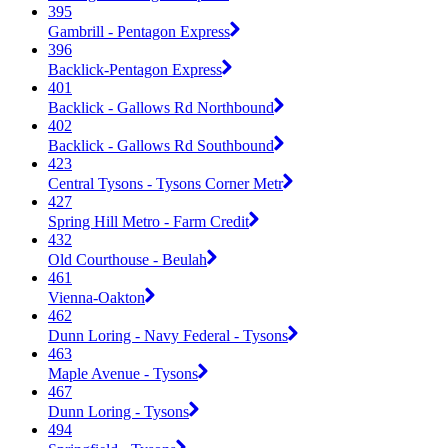
395
Gambrill - Pentagon Express
396
Backlick-Pentagon Express
401
Backlick - Gallows Rd Northbound
402
Backlick - Gallows Rd Southbound
423
Central Tysons - Tysons Corner Metr
427
Spring Hill Metro - Farm Credit
432
Old Courthouse - Beulah
461
Vienna-Oakton
462
Dunn Loring - Navy Federal - Tysons
463
Maple Avenue - Tysons
467
Dunn Loring - Tysons
494