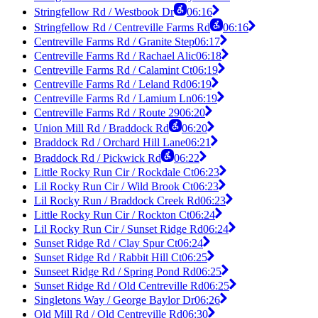
Stringfellow Rd / Westbook Dr
06:16
Stringfellow Rd / Centreville Farms Rd
06:16
Centreville Farms Rd / Granite Step
06:17
Centreville Farms Rd / Rachael Alic
06:18
Centreville Farms Rd / Calamint Ct
06:19
Centreville Farms Rd / Leland Rd
06:19
Centreville Farms Rd / Lamium Ln
06:19
Centreville Farms Rd / Route 29
06:20
Union Mill Rd / Braddock Rd
06:20
Braddock Rd / Orchard Hill Lane
06:21
Braddock Rd / Pickwick Rd
06:22
Little Rocky Run Cir / Rockdale Ct
06:23
Lil Rocky Run Cir / Wild Brook Ct
06:23
Lil Rocky Run / Braddock Creek Rd
06:23
Little Rocky Run Cir / Rockton Ct
06:24
Lil Rocky Run Cir / Sunset Ridge Rd
06:24
Sunset Ridge Rd / Clay Spur Ct
06:24
Sunset Ridge Rd / Rabbit Hill Ct
06:25
Sunseet Ridge Rd / Spring Pond Rd
06:25
Sunset Ridge Rd / Old Centreville Rd
06:25
Singletons Way / George Baylor Dr
06:26
Old Mill Rd / Old Centreville Rd
06:30