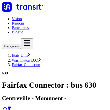
Vision
Régions
Partenaires
Blogue
Français
États-Unis
Washington D.C.
Fairfax Connector
630
Fairfax Connector : bus 630
Centreville - Monument -