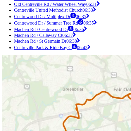
Old Centreville Rd / Water Wheel Way
06:31
Centreville United Methodist Church
06:33
Centrewood Dr / Multiplex Dr
06:35
Centrewood Dr / Summer Tree Rd
06:35
Machen Rd / Centrewood Dr
06:36
Machen Rd / Callaway Ct
06:37
Machen Rd / St Germain Dr
06:38
Centreville Park & Ride Bay C
06:42