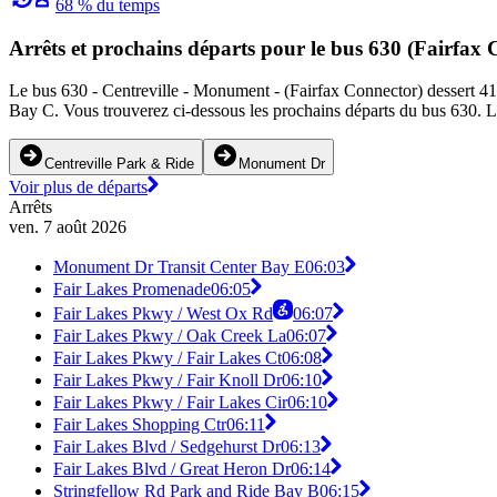
68 % du temps
Arrêts et prochains départs pour le bus 630 (Fairfax 
Le bus 630 - Centreville - Monument - (Fairfax Connector) dessert 41 
Bay C. Vous trouverez ci-dessous les prochains départs du bus 630. L'
Centreville Park & Ride
Monument Dr
Voir plus de départs
Arrêts
ven. 7 août 2026
Monument Dr Transit Center Bay E
06:03
Fair Lakes Promenade
06:05
Fair Lakes Pkwy / West Ox Rd
06:07
Fair Lakes Pkwy / Oak Creek La
06:07
Fair Lakes Pkwy / Fair Lakes Ct
06:08
Fair Lakes Pkwy / Fair Knoll Dr
06:10
Fair Lakes Pkwy / Fair Lakes Cir
06:10
Fair Lakes Shopping Ctr
06:11
Fair Lakes Blvd / Sedgehurst Dr
06:13
Fair Lakes Blvd / Great Heron Dr
06:14
Stringfellow Rd Park and Ride Bay B
06:15