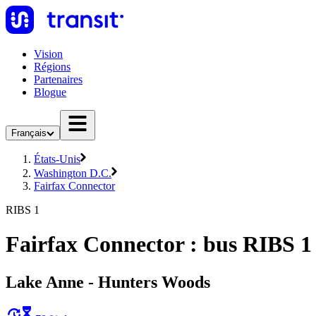
Vision
Régions
Partenaires
Blogue
Français
États-Unis
Washington D.C.
Fairfax Connector
RIBS 1
Fairfax Connector : bus RIBS 1
Lake Anne - Hunters Woods