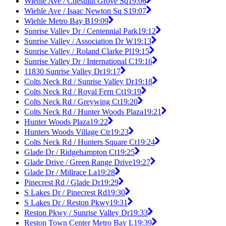
Wiehle Ave / Chestnut Grove Sq
19:06
Wiehle Ave / Isaac Newton Sq S
19:07
Wiehle Metro Bay B
19:09
Sunrise Valley Dr / Centennial Park
19:12
Sunrise Valley / Association Dr W
19:13
Sunrise Valley / Roland Clarke Pl
19:15
Sunrise Valley Dr / International C
19:16
11830 Sunrise Valley Dr
19:17
Colts Neck Rd / Sunrise Valley Dr
19:18
Colts Neck Rd / Royal Fern Ct
19:19
Colts Neck Rd / Greywing Ct
19:20
Colts Neck Rd / Hunter Woods Plaza
19:21
Hunter Woods Plaza
19:22
Hunters Woods Village Ctr
19:23
Colts Neck Rd / Hunters Square Ct
19:24
Glade Dr / Ridgehampton Ct
19:25
Glade Drive / Green Range Drive
19:27
Glade Dr / Millrace La
19:28
Pinecrest Rd / Glade Dr
19:29
S Lakes Dr / Pinecrest Rd
19:30
S Lakes Dr / Reston Pkwy
19:31
Reston Pkwy / Sunrise Valley Dr
19:33
Reston Town Center Metro Bay L
19:39