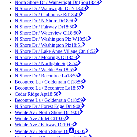
North Shore Dr / Wainwright Dr (Sou
18:49
N Shore Dr / Wainwright Dr N
18:49
N Shore Dr / Clubhouse Rd
18:49
N Shore Dr / N Shore Dr
18:50
N Shore Dr / Fairway Dr
18:50
N Shore Dr / Waterview Cl
18:50
N Shore Dr / Washington Plz W
18:51
N Shore Dr / Washington Plz
18:51
N Shore Dr / Lake Anne Village Ctr
18:52
N Shore Dr / Moorings Dr
18:53
N Shore Dr / Northgate Sq
18:54
N Shore Dr / Wiehle Ave
18:55
N Shore Dr / Becontree La
18:55
Becontree La / Goldenrain Ct
18:56
Becontree La / Becontree La
18:57
Cedar Ridge Apt
18:58
Becontree La / Goldenrain Ct
18:59
N Shore Dr / Forest Edge Dr
19:00
Wiehle Av / North Shore Dr
19:01
Wiehle Ave / Inlet Ct
19:02
Wiehle Ave / Fairway Dr
19:03
Wiehle Av / North Shore Dr
19:05