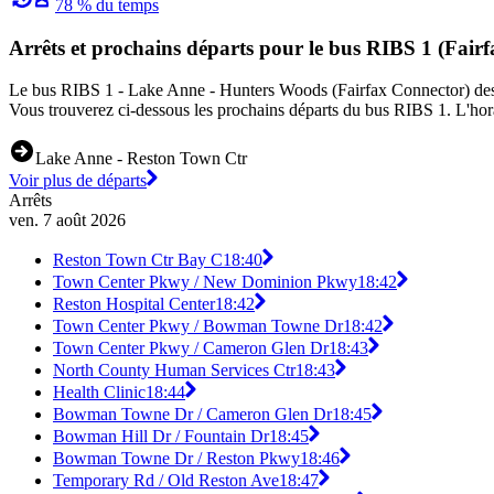
78 % du temps
Arrêts et prochains départs pour le bus RIBS 1 (Fair
Le bus RIBS 1 - Lake Anne - Hunters Woods (Fairfax Connector) desse
Vous trouverez ci-dessous les prochains départs du bus RIBS 1. L'hora
Lake Anne - Reston Town Ctr
Voir plus de départs
Arrêts
ven. 7 août 2026
Reston Town Ctr Bay C
18:40
Town Center Pkwy / New Dominion Pkwy
18:42
Reston Hospital Center
18:42
Town Center Pkwy / Bowman Towne Dr
18:42
Town Center Pkwy / Cameron Glen Dr
18:43
North County Human Services Ctr
18:43
Health Clinic
18:44
Bowman Towne Dr / Cameron Glen Dr
18:45
Bowman Hill Dr / Fountain Dr
18:45
Bowman Towne Dr / Reston Pkwy
18:46
Temporary Rd / Old Reston Ave
18:47