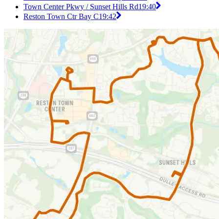
Town Center Pkwy / Sunset Hills Rd
19:40
Reston Town Ctr Bay C
19:42