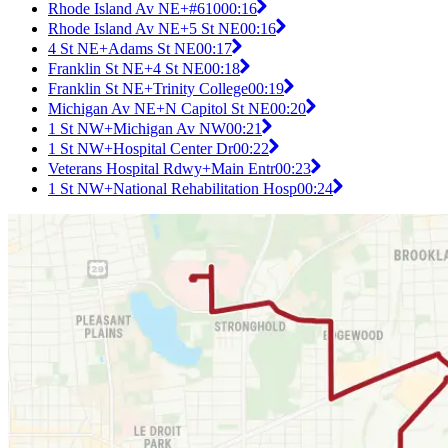
Rhode Island Av NE+#610
00:16
Rhode Island Av NE+5 St NE
00:16
4 St NE+Adams St NE
00:17
Franklin St NE+4 St NE
00:18
Franklin St NE+Trinity College
00:19
Michigan Av NE+N Capitol St NE
00:20
1 St NW+Michigan Av NW
00:21
1 St NW+Hospital Center Dr
00:22
Veterans Hospital Rdwy+Main Entr
00:23
1 St NW+National Rehabilitation Hosp
00:24