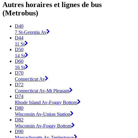
Autres horaires et lignes de bus
(Metrobus)
D40
7 St-Georgia Av
D44
11 St
D50
14 St
D60
16 St
D70
Connecticut Av
D72
Connecticut Av-Mt Pleasant
D74
Rhode Island Av-Foggy Bottom
D80
Wisconsin Av-Union Station
D82
Wisconsin Av-Foggy Bottom
D90
Massachusetts Av-Tenleytown