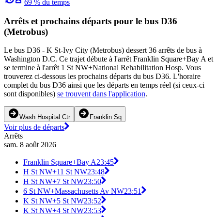
69 % du temps
Arrêts et prochains départs pour le bus D36
(Metrobus)
Le bus D36 - K St-Ivy City (Metrobus) dessert 36 arrêts de bus à
Washington D.C. Ce trajet débute à l'arrêt Franklin Square+Bay A et
se termine à l'arrêt 1 St NW+National Rehabilitation Hosp. Vous
trouverez ci-dessous les prochains départs du bus D36. L'horaire
complet du bus D36 ainsi que les départs en temps réel (si ceux-ci
sont disponibles)
se trouvent dans l'application
.
Wash Hospital Ctr
Franklin Sq
Voir plus de départs
Arrêts
sam. 8 août 2026
Franklin Square+Bay A
23:45
H St NW+11 St NW
23:48
H St NW+7 St NW
23:50
6 St NW+Massachusetts Av NW
23:51
K St NW+5 St NW
23:52
K St NW+4 St NW
23:53