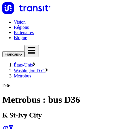
Vision
Régions
Partenaires
Blogue
Français
États-Unis
Washington D.C.
Metrobus
D36
Metrobus : bus D36
K St-Ivy City