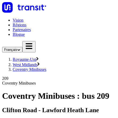
Vision
Régions
Partenaires
Blogue
Français
Royaume-Uni
West Midlands
Coventry Minibuses
209
Coventry Minibuses
Coventry Minibuses : bus 209
Clifton Road - Lawford Heath Lane