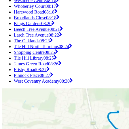
Westmede Centre
08:16
Whoberley Court
08:17
Harewood Road
08:18
Broadlands Close
08:18
Kings Gardens
08:20
Beech Tree Avenue
08:21
Larch Tree Avenue
08:22
The Oaklands
08:23
Tile Hill North Terminus
08:24
Shopping Centre
08:25
Tile Hill Library
08:25
James Green Road
08:26
Frisby Road
08:27
Pinnock Place
08:27
West Coventry Academy
08:30