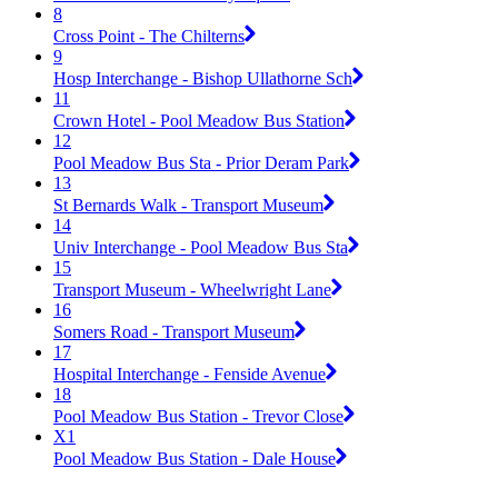
8
Cross Point - The Chilterns
9
Hosp Interchange - Bishop Ullathorne Sch
11
Crown Hotel - Pool Meadow Bus Station
12
Pool Meadow Bus Sta - Prior Deram Park
13
St Bernards Walk - Transport Museum
14
Univ Interchange - Pool Meadow Bus Sta
15
Transport Museum - Wheelwright Lane
16
Somers Road - Transport Museum
17
Hospital Interchange - Fenside Avenue
18
Pool Meadow Bus Station - Trevor Close
X1
Pool Meadow Bus Station - Dale House