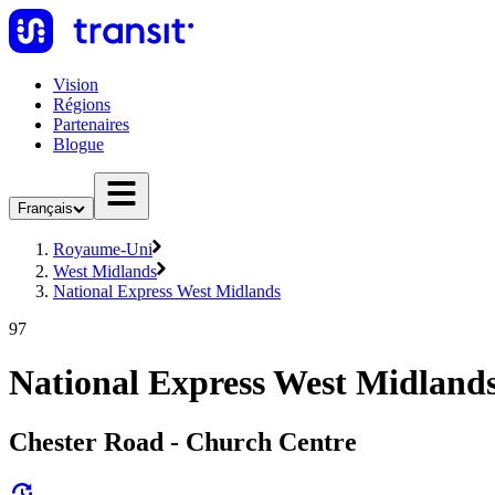
Vision
Régions
Partenaires
Blogue
Français
Royaume-Uni
West Midlands
National Express West Midlands
97
National Express West Midlands
Chester Road - Church Centre