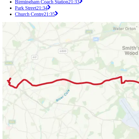
Birmingham Coach Station
21:33
Park Street
21:34
Church Centre
21:35