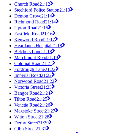
Church Road
21:12
Stechford Police Station
21:13
Denton Grove
21:14
Richmond Road
21:14
Upton Road
21:15
Eastfield Road
21:16
Kenwood Road
21:17
Heartlands Hospital
21:18
Belchers Lane
21:18
Marchmont Road
21:19
Colonial Road
21:21
Fordrough Lane
21:22
Imperial Road
21:22
Norwood Road
21:22
Victoria Street
21:23
Bangor Road
21:24
Tilton Road
21:25
Venetia Road
21:26
Maxstoke Street
21:27
Witton Street
21:28
Derby Street
21:29
Gibb Street
21:31