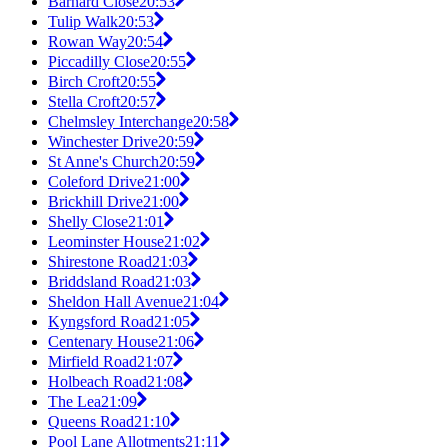
Barnard Close
20:53
Tulip Walk
20:53
Rowan Way
20:54
Piccadilly Close
20:55
Birch Croft
20:55
Stella Croft
20:57
Chelmsley Interchange
20:58
Winchester Drive
20:59
St Anne's Church
20:59
Coleford Drive
21:00
Brickhill Drive
21:00
Shelly Close
21:01
Leominster House
21:02
Shirestone Road
21:03
Briddsland Road
21:03
Sheldon Hall Avenue
21:04
Kyngsford Road
21:05
Centenary House
21:06
Mirfield Road
21:07
Holbeach Road
21:08
The Lea
21:09
Queens Road
21:10
Pool Lane Allotments
21:11