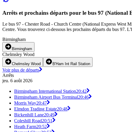
Arrêts et prochains départs pour le bus 97 (National
Le bus 97 - Chester Road - Church Centre (National Express West Midla
Centre. Vous trouverez ci-dessous les prochains départs du bus 97. L'h
Birmingham
Birmingham
Chelmsley Wood
Chelmsley Wood
B'Ham Int Rail Station
Voir plus de départs
Arrêts
jeu. 6 août 2026
Birmingham International Station
20:42
Birmingham Airport Bus Terminal
20:46
Morris Way
20:47
Elmdon Trading Estate
20:48
Bickenhill Lane
20:49
Coleshill Road
20:51
Heath Farm
20:52