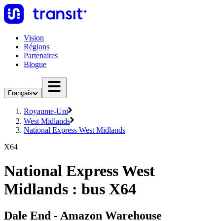
Vision
Régions
Partenaires
Blogue
Français
Royaume-Uni
West Midlands
National Express West Midlands
X64
National Express West
Midlands : bus X64
Dale End - Amazon Warehouse