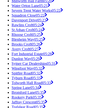
Minworth Hall Farm
05:20
Water Orton Lane
05:21
Severn Trent Water Works
05:22
Squadron Close
05:22
Davenport Drive
05:23
Rawlins Croft
05:24
St Athan Croft
05:24
Rhoose Croft
05:25
Blenheim Way
05:25
Brooks Croft
05:26
Avery Croft
05:27
Fort Industrial Estate
05:28
Dunlop Way
05:29
Sytner Car Dealerships
05:31
Wingfoot Way
05:32
Spitfire Road
05:32
Tyburn Road
05:33
Tolworth Hall Road
05:33
Spring Lane
05:34
Bromford Lane
05:35
Rookery Park
05:35
Jaffray Crescent
05:35
Trafalgar Road
05:35