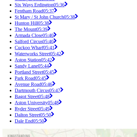
Six Ways Erdington
05:36
Fentham Road
05:37
St Mary / St John Church
05:38
Hunton Hill
05:38
The Mount
05:39
Armada Close
05:40
Salford Circus
05:40
Cuckoo Wharf
05:41
Waterworks Street
05:42
Aston Station
05:42
Sandy Lane
05:44
Portland Street
05:45
Park Road
05:45
Avenue Road
05:46
Dartmouth Circus
05:47
Bagot Street
05:48
Aston University
05:48
Ryder Street
05:49
Dalton Street
05:50
Dale End
05:50