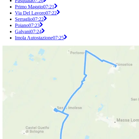
Pasquala
07:20
Primo Maggio
07:21
Via Del Lavoro
07:22
Serraglio
07:22
Poiano
07:23
Galvani
07:24
Imola Autostazione
07:25