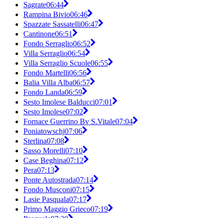
Sagrate
06:44
Rampina Bivio
06:46
Spazzate Sassatelli
06:47
Cantinone
06:51
Fondo Serraglio
06:52
Villa Serraglio
06:54
Villa Serraglio Scuole
06:55
Fondo Martelli
06:56
Balia Villa Alba
06:57
Fondo Landa
06:59
Sesto Imolese Balducci
07:01
Sesto Imolese
07:02
Fornace Guerrino Bv S.Vitale
07:04
Poniatowschj
07:06
Sterlina
07:08
Sasso Morelli
07:10
Case Beghina
07:12
Pera
07:13
Ponte Autostrada
07:14
Fondo Musconi
07:15
Lasie Pasquala
07:17
Primo Maggio Grieco
07:19