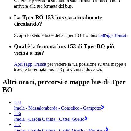
vedere le previsioni su quanto sarà affollato il bus quando
arriverà alla tua fermata del bus.
La Tper BO 153 bus sta attualmente
circolando?
Scopri lo stato attuale della Tper BO 153 bus
nell'app Transit
.
Qual è la fermata bus 153 di Tper BO più
vicina a me?
Apri l'app Transit
per vedere la tua posizione su una mappa e
trovare la fermata bus 153 più vicina a dove sei.
Altri orari, percorsi e mappe bus di Tper
BO
154
Imola - Massalombarda - Conselice - Campotto
156
Imola - Casola Canina - Castel Guelfo
157
Imola - Casola Canina - Castel Guelfo - Medicina