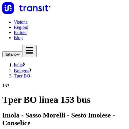
Visione
Regioni
Partner
Blog
Italiano
Italia
Bologna
Tper BO
153
Tper BO linea 153 bus
Imola - Sasso Morelli - Sesto Imolese -
Conselice